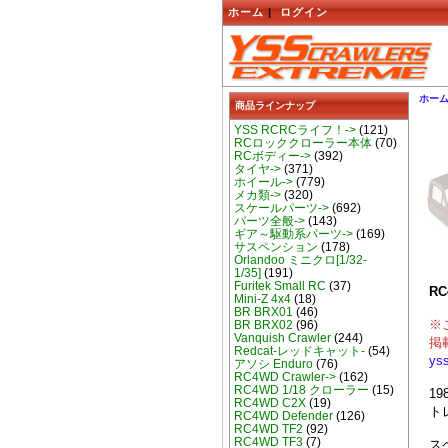
ホーム
|
ログイン
ホー
商品ラインナップ
YSS RCRCライフ！->
(121)
RCロッククローラー本体
(70)
RCボディー->
(392)
タイヤ->
(371)
ホイール->
(779)
メカ類->
(320)
スケールパーツ->
(692)
パーツ全般->
(143)
ギア～駆動系パーツ->
(169)
サスペンション
(178)
Orlandoo ミニクロ[1/32-
1/35]
(191)
Furitek Small RC
(37)
R
Mini-Z 4x4
(18)
BR BRX01
(46)
※
BR BRX02
(96)
Vanquish Crawler
(244)
掲
Redcat-レッドキャット-
(54)
ys
アソシ Enduro
(76)
RC4WD Crawler->
(162)
RC4WD 1/18 クローラー
(15)
1
RC4WD C2X
(19)
ト
RC4WD Defender
(126)
RC4WD TF2
(92)
RC4WD TF3
(7)
ス