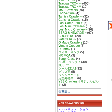
Axial YETI->
(3)
Traxxas TRX-4->
(400)
Traxxas TRX-4M
(12)
MST Crawlers
(76)
HPI Venture
(4)
Tamiya Crawler->
(32)
Carisma Crawler
(15)
Losi Comp 1/10->
(5)
Losi Mini Crawler->
(65)
Losi Micro Crawler->
(26)
BERG & NEWAGE->
(67)
CROSS RC
(20)
Vaterra RC->
(7)
G Made Crawlers
(10)
Venom Creeper
(8)
Duratrax
(1)
ウィリーキング
(5)
HR MOA
(3)
Super Class
(4)
SC系トラック->
(30)
飛ぶRC
ツール [工具]
(22)
グッズ系
(5)
ジャンクヤード
定型外特集！
(6)
YSS Crawlersオリジナルビル
ド
(2)
全商品...
YSS CRAWLERS 情報
YSSレギュレーション