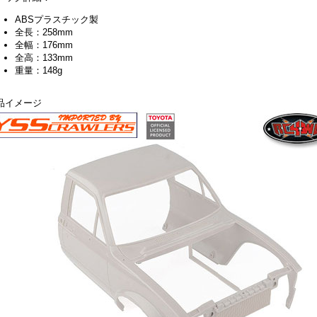
ABSプラスチック製
全長：258mm
全幅：176mm
全高：133mm
重量：148g
品イメージ