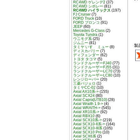
RC4WD ゲレンデ2
(37)
RC4WD シボレー
(81)
RC4WD ハイラックス
(197)
FJ Cruiser
(7)
FORD Truck
(10)
FORD ブロンコ
(91)
JEEP
(60)
Mercedes G-Class
(2)
Toyota Tundra
(1)
ウニモグ系
(25)
ジムニー
(81)
製
タミヤ いすゞ ミュー
(8)
ディスカバリー
(7)
ディフェンダー
(62)
トヨタ タコマ
(5)
ランドクルーザーFJ40
(77)
ランドクルーザーFJ55
(31)
ランドクルーザーLC70
(73)
ランドクルーザーLC80
(10)
レンジローバー
(20)
三菱パジェロ
(1)
タミヤCC-02
(10)
Axial AX10系->
(155)
Axial SCX24
(80)
Axial Capra[UTB10]
(28)
Axial Wraith 1.9->
(4)
Axial WRAITH->
(545)
Axial XR10系->
(92)
Axial RBX10
(6)
Axial SCX10系->
(219)
Axial SCX10-II系->
(164)
Axial SCX10-III系
(105)
Axial SCX10 Pro
(10)
Axial SCX6系
(2)