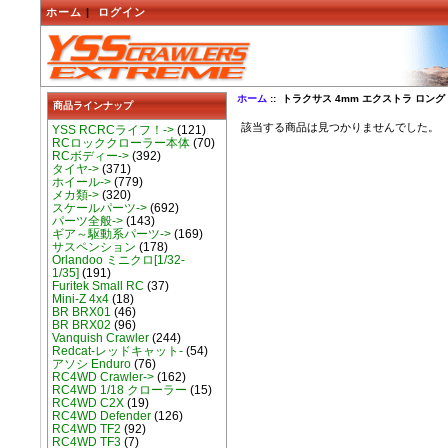
ホーム
|
ログイン
ホーム
:: トラクサス 4mm エクストラ ロング 
商品ラインナップ
該当する商品は見つかりませんでした。
YSS RCRCライフ！->
(121)
RCロッククローラー本体
(70)
RCボディー->
(392)
タイヤ->
(371)
ホイール->
(779)
メカ類->
(320)
スケールパーツ->
(692)
パーツ全般->
(143)
ギア～駆動系パーツ->
(169)
サスペンション
(178)
Orlandoo ミニクロ[1/32-
1/35]
(191)
Furitek Small RC
(37)
Mini-Z 4x4
(18)
BR BRX01
(46)
BR BRX02
(96)
Vanquish Crawler
(244)
Redcat-レッドキャット-
(54)
アソシ Enduro
(76)
RC4WD Crawler->
(162)
RC4WD 1/18 クローラー
(15)
RC4WD C2X
(19)
RC4WD Defender
(126)
RC4WD TF2
(92)
RC4WD TF3
(7)