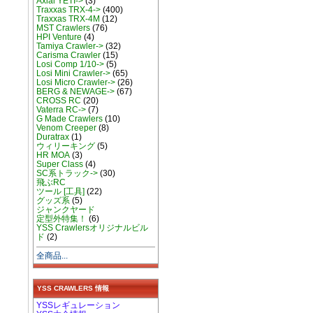
Axial YETI->
(3)
Traxxas TRX-4->
(400)
Traxxas TRX-4M
(12)
MST Crawlers
(76)
HPI Venture
(4)
Tamiya Crawler->
(32)
Carisma Crawler
(15)
Losi Comp 1/10->
(5)
Losi Mini Crawler->
(65)
Losi Micro Crawler->
(26)
BERG & NEWAGE->
(67)
CROSS RC
(20)
Vaterra RC->
(7)
G Made Crawlers
(10)
Venom Creeper
(8)
Duratrax
(1)
ウィリーキング
(5)
HR MOA
(3)
Super Class
(4)
SC系トラック->
(30)
飛ぶRC
ツール [工具]
(22)
グッズ系
(5)
ジャンクヤード
定型外特集！
(6)
YSS Crawlersオリジナルビル
ド
(2)
全商品...
YSS CRAWLERS 情報
YSSレギュレーション