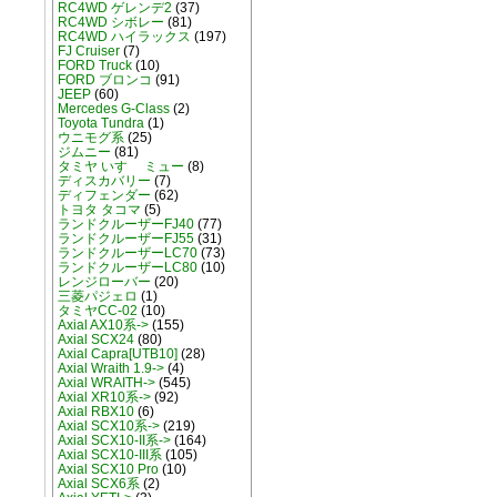
RC4WD ゲレンデ2
(37)
RC4WD シボレー
(81)
RC4WD ハイラックス
(197)
FJ Cruiser
(7)
FORD Truck
(10)
FORD ブロンコ
(91)
JEEP
(60)
Mercedes G-Class
(2)
Toyota Tundra
(1)
ウニモグ系
(25)
ジムニー
(81)
タミヤ いすゞ ミュー
(8)
ディスカバリー
(7)
ディフェンダー
(62)
トヨタ タコマ
(5)
ランドクルーザーFJ40
(77)
ランドクルーザーFJ55
(31)
ランドクルーザーLC70
(73)
ランドクルーザーLC80
(10)
レンジローバー
(20)
三菱パジェロ
(1)
タミヤCC-02
(10)
Axial AX10系->
(155)
Axial SCX24
(80)
Axial Capra[UTB10]
(28)
Axial Wraith 1.9->
(4)
Axial WRAITH->
(545)
Axial XR10系->
(92)
Axial RBX10
(6)
Axial SCX10系->
(219)
Axial SCX10-II系->
(164)
Axial SCX10-III系
(105)
Axial SCX10 Pro
(10)
Axial SCX6系
(2)