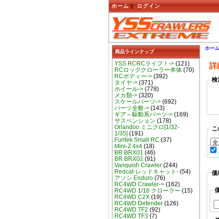
ホーム
|
ログイン
ホー
商品ラインナップ
YSS RCRCライフ！->
(121)
詳
RCロッククローラー本体
(70)
RCボディー->
(392)
検
タイヤ->
(371)
ホイール->
(778)
メカ類->
(320)
スケールパーツ->
(692)
パーツ全般->
(143)
ギア～駆動系パーツ->
(169)
サスペンション
(178)
Orlandoo ミニクロ[1/32-
こ
1/35]
(191)
Furitek Small RC
(37)
Mini-Z 4x4
(18)
BR BRX01
(46)
BR BRX02
(91)
Vanquish Crawler
(244)
Redcat-レッドキャット-
(54)
価
アソシ Enduro
(76)
RC4WD Crawler->
(162)
RC4WD 1/18 クローラー
(15)
RC4WD C2X
(19)
RC4WD Defender
(126)
RC4WD TF2
(92)
RC4WD TF3
(7)