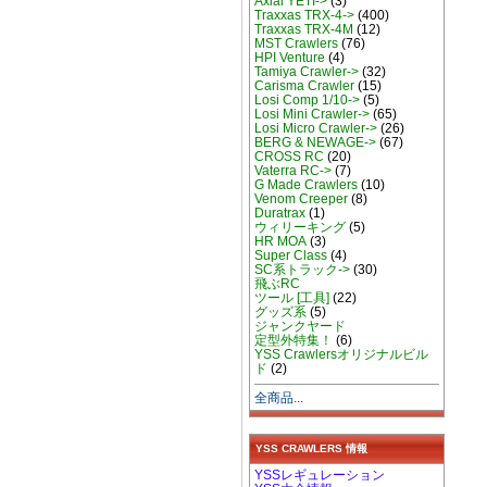
Axial YETI->
(3)
Traxxas TRX-4->
(400)
Traxxas TRX-4M
(12)
MST Crawlers
(76)
HPI Venture
(4)
Tamiya Crawler->
(32)
Carisma Crawler
(15)
Losi Comp 1/10->
(5)
Losi Mini Crawler->
(65)
Losi Micro Crawler->
(26)
BERG & NEWAGE->
(67)
CROSS RC
(20)
Vaterra RC->
(7)
G Made Crawlers
(10)
Venom Creeper
(8)
Duratrax
(1)
ウィリーキング
(5)
HR MOA
(3)
Super Class
(4)
SC系トラック->
(30)
飛ぶRC
ツール [工具]
(22)
グッズ系
(5)
ジャンクヤード
定型外特集！
(6)
YSS Crawlersオリジナルビル
ド
(2)
全商品...
YSS CRAWLERS 情報
YSSレギュレーション