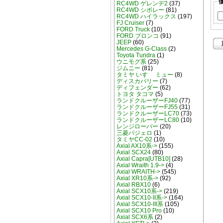
RC4WD ゲレンデ2
(37)
RC4WD シボレー
(81)
RC4WD ハイラックス
(197)
FJ Cruiser
(7)
FORD Truck
(10)
FORD ブロンコ
(91)
JEEP
(60)
Mercedes G-Class
(2)
Toyota Tundra
(1)
ウニモグ系
(25)
ジムニー
(81)
タミヤ いすゞ ミュー
(8)
ディスカバリー
(7)
ディフェンダー
(62)
トヨタ タコマ
(5)
ランドクルーザーFJ40
(77)
ランドクルーザーFJ55
(31)
ランドクルーザーLC70
(73)
ランドクルーザーLC80
(10)
レンジローバー
(20)
三菱パジェロ
(1)
タミヤCC-02
(10)
Axial AX10系->
(155)
Axial SCX24
(80)
Axial Capra[UTB10]
(28)
Axial Wraith 1.9->
(4)
Axial WRAITH->
(545)
Axial XR10系->
(92)
Axial RBX10
(6)
Axial SCX10系->
(219)
Axial SCX10-II系->
(164)
Axial SCX10-III系
(105)
Axial SCX10 Pro
(10)
Axial SCX6系
(2)