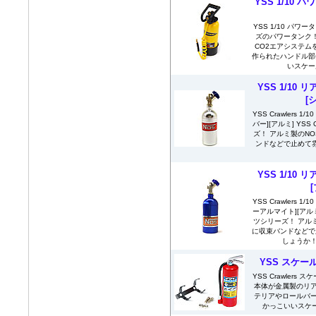
YSS 1/10 パワ
YSS 1/10 パワータン
ズのパワータンク
CO2エアシステム
作られたハンドル部
いスケー
YSS 1/10
[
YSS Crawlers 
バー][アルミ] YSS
ズ！ アルミ製のN
ンドなどで止めて
YSS 1/10
YSS Crawlers 
ーアルマイト][アルミ]
ツシリーズ！ アル
に収束バンドなどで
しょうか！ 
YSS スケー
YSS Crawlers
本体が金属製のリア
テリアやロールバー
かっこいいスケー