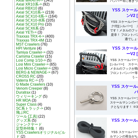
Axial WRAITH->
(545)
バンパー等に巻きつ
Axial XR10系->
(92)
Axial RBX10
(6)
YSS スケール
Axial SCX10系->
(219)
ンV2
Axial SCX10-II系->
(164)
Axial SCX10-III系
(105)
YSS スケールパーツ 
Axial SCX10 Pro
(10)
ク付][シルバー]
Axial SCX6系
(2)
です！メタルのフッ
Axial YETI->
(3)
是非！ フロントバ
Traxxas TRX-4->
(400)
適でしょう
Traxxas TRX-4M
(12)
MST Crawlers
(76)
YSS スケール
HPI Venture
(4)
Tamiya Crawler->
(32)
ーV2
Carisma Crawler
(15)
YSS スケールパーツ
Losi Comp 1/10->
(5)
Losi Mini Crawler->
(65)
[シルバー] スケ
Losi Micro Crawler->
(26)
メタルのフックが両
BERG & NEWAGE->
(67)
フロントバンパー等
CROSS RC
(20)
う～
Vaterra RC->
(7)
G Made Crawlers
(10)
YSS スケール
Venom Creeper
(8)
パ
Duratrax
(1)
ウィリーキング
(5)
YSS スケールパーツ
HR MOA
(3)
スケールマシンのバ
Super Class
(4)
クとなります！ ※
SC系トラック->
(30)
飛ぶRC
ツール [工具]
(22)
YSS スケール
グッズ系
(5)
ジャンクヤード
定型外特集！
(6)
YSS スケールパーツ
YSS Crawlersオリジナルビル
ド
(2)
ルマシンの荷台がち