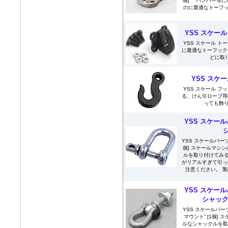
個] バンパー等に
のに最適なトーフ
YSS スケール
YSS スケール トー
に最適なトーフック
どに取り
YSS スケー
YSS スケール フッ
る、けん引ロープ用
っても飾り
YSS スケール
シ
YSS スケールパーツ
個] スケールマシ
ルを取り付けてみる
がリアルすぎて引っ
注意ください。 
YSS スケール
シャック
YSS スケールパーツ
マウント” [1個]
ルなシャックルを取