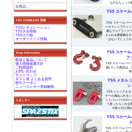
ものもちょっと載
全商品...
YSS スケール
YSS CRAWLERS 情報
YSS スケールパーツ
ールマシンでウィン
YSSレギュレーション
適なフェアリードで
YSS大会情報
YSSその他
えられる重量物を引
オーダーメイド情報
はないでしょうか
YSS スケール
Shop Information
フッ
配送と返品について
YSS スケールパーツ
個人情報保護方針
ご利用規約
個] ※この商品は
お問い合わせ
寄
サイトマップ
ギフト券 よくある質問
YSS メタル
割引クーポン
ン
ニュースレター登録解除
YSS シャックル＆シ
ケール感あふれるシ
ントバンパーがのぺ
スポンサー
て思ったらこれを
※取り付け用2
YSS スケール
ト
YSS スケールパーツ