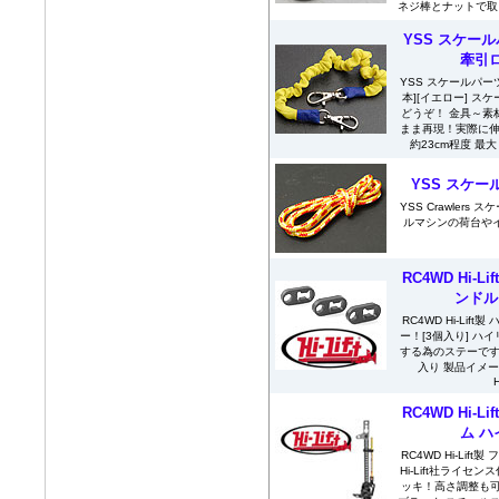
ネジ棒とナットで取り
YSS スケール
牽引ロ
YSS スケールパーツ
本][イエロー] 
どうぞ！ 金具～素
まま再現！実際に伸
約23cm程度 最大
YSS スケール
YSS Crawlers 
ルマシンの荷台や
RC4WD Hi-
ンドル
RC4WD Hi-Li
ー！[3個入り] 
する為のステーです
入り 製品イメージ： S
RC4WD Hi-
ム 
RC4WD Hi-Lif
Hi-Lift社ライ
ッキ！高さ調整も可