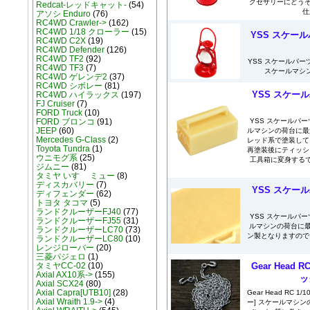
クセサリーにどうぞ
Redcat-レッドキャット-
(54)
仕
アソシ Enduro
(76)
RC4WD Crawler->
(162)
RC4WD 1/18 クローラー
(15)
YSS スケール
RC4WD C2X
(19)
RC4WD Defender
(126)
RC4WD TF2
(92)
YSS スケールパーツ
RC4WD TF3
(7)
スケールマシン
RC4WD ゲレンデ2
(37)
RC4WD シボレー
(81)
YSS スケール
RC4WD ハイラックス
(197)
FJ Cruiser
(7)
FORD Truck
(10)
YSS スケールパーツ
FORD ブロンコ
(91)
JEEP
(60)
ルマシンの荷台に最
Mercedes G-Class
(2)
レッド系で塗装して
Toyota Tundra
(1)
再塗装後にティッシ
ウニモグ系
(25)
工具箱に変身するで
ジムニー
(81)
タミヤ いすゞ ミュー
(8)
ディスカバリー
(7)
YSS スケール
ディフェンダー
(62)
トヨタ タコマ
(5)
ランドクルーザーFJ40
(77)
YSS スケールパーツ
ランドクルーザーFJ55
(31)
ルマシンの荷台に最
ランドクルーザーLC70
(73)
ン製となりますので
ランドクルーザーLC80
(10)
レンジローバー
(20)
三菱パジェロ
(1)
Gear Head 
タミヤCC-02
(10)
Axial AX10系->
(155)
ッ
Axial SCX24
(80)
Axial Capra[UTB10]
(28)
Gear Head RC 
Axial Wraith 1.9->
(4)
ー] スケールマシ