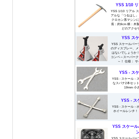
YSS 1/10
YSS 1/10 リアル
アルな「つるはし」
クロカン系マシンに
長：約9cm 柄：木
どのアクセサ
YSS ス
YSS スケールパー
のディスプレー、メ
はないでしょうか！ 
コンペ～スーパーク
～！ 仕様： サイズ
YSS - 
YSS - スケール 
なスパナ2本セット
19mm 小
YSS - 
YSS - スケール
ホイールレンチ！ 
YSS スケール
ン
YSS スケールパーツ