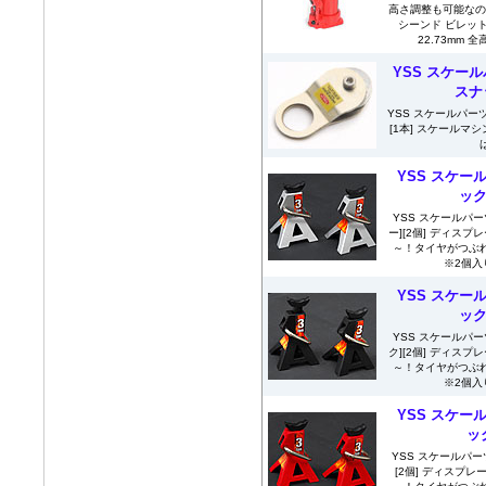
高さ調整も可能なの
シーンド ビレッ
22.73mm 全
YSS スケール
スナ
YSS スケールパー
[1本] スケール
YSS スケー
ック
YSS スケールパ
ー][2個] ディス
～！タイヤがつぶ
※2個入
YSS スケー
ック
YSS スケールパ
ク][2個] ディス
～！タイヤがつぶ
※2個入
YSS スケー
ッ
YSS スケールパー
[2個] ディスプ