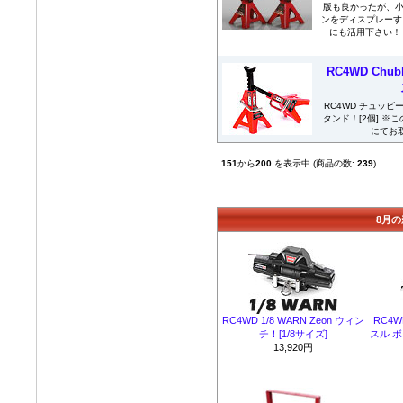
版も良かったが、小
ンをディスプレーす
にも活用下さい！
RC4WD Chu
RC4WD チュッビー
タンド！[2個] 
にてお取
151
から
200
を表示中 (商品の数:
239
)
8月の
RC4WD 1/8 WARN Zeon ウィン
RC4W
チ！[1/8サイズ]
スル 
13,920円