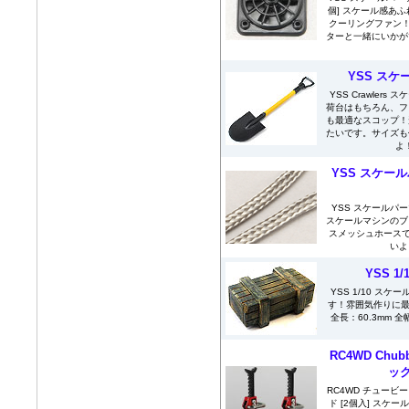
個] スケール感あ
クーリングファン！
ターと一緒にいかがで
YSS スケ
YSS Crawler
荷台はもちろん、フ
も最適なスコップ！
たいです。サイズも
よ！
YSS スケー
YSS スケールパー
スケールマシンのブ
スメッシュホースで
いよ
YSS 1
YSS 1/10 スケ
す！雰囲気作りに最
全長：60.3mm 全
RC4WD Chu
ック
RC4WD チュービ
ド [2個入] スケ