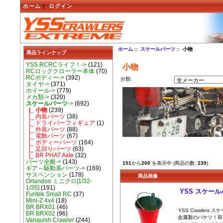
ホーム
|
ログイン
ホーム
::
スケールパーツ
:: 小物
商品ラインナップ
YSS RCRCライフ！->
(121)
小物
RCロッククローラー本体
(70)
RCボディー->
(392)
分類:
タイヤ->
(371)
ホイール->
(779)
メカ類->
(320)
スケールパーツ
->
(692)
|_ 小物
(239)
|_ 内装パーツ
(38)
|_ ドライバーフィギュア
(1)
|_ 外装パーツ
(88)
|_ 電飾パーツ
(67)
|_ ボディーパーツ
(164)
|_ 足回りパーツ
(63)
|_ BR PHAT Axle
(32)
パーツ全般->
(143)
151
から
200
を表示中 (商品の数:
239
)
ギア～駆動系パーツ->
(169)
サスペンション
(178)
商品画像
Orlandoo ミニクロ[1/32-
1/35]
(191)
YSS スケー
Furitek Small RC
(37)
Mini-Z 4x4
(18)
BR BRX01
(46)
YSS Crawlers
BR BRX02
(96)
金属製のバケツ！荷
Vanquish Crawler
(244)