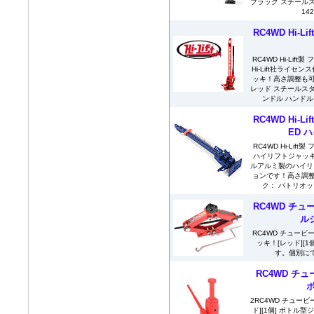
ブラック スチール
14
RC4WD Hi-
RC4WD Hi-Lif
Hi-Lift社ライ
ッキ！高さ調整も可
レッド スチールス
ンドル ハンドル
RC4WD Hi-
ED 
RC4WD Hi-Li
ハイリフトジャッキ！[
ルアルミ製のハイリ
ョンです！高さ調整
ク： パトリオッ
RC4WD チュー
ル
RC4WD チュービー
ッキ！[レッド][
す。個別にて
RC4WD チュ
2RC4WD チュービー
ド][1個] ボトル