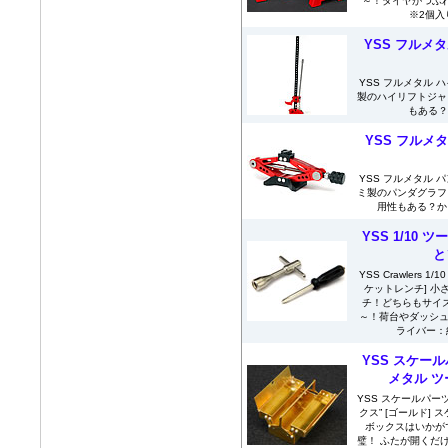
～！タイヤがつぶ
※2個入
YSS フルメ
YSS フルメタル 
製のハイリフトジャ
もある？か
YSS フルメ
YSS フルメタル 
ミ製のパンダグラフ
用性もある？かも？
YSS 1/10
と
YSS Crawlers
ケットレンチ] 
チ！どちらもサイ
～！荷台やダッシュ
ライバー：約
YSS スケール
メタル ツ
YSS スケールパー
クス” [ゴールド]
ボックスはいかが
璧！ ふたが開くだ