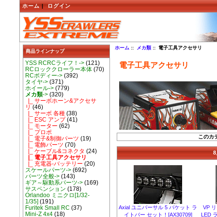
ホーム
|
ログイン
ホーム
::
メカ類
:: 電子工具アクセサリ
商品ラインナップ
YSS RCRCライフ！->
(121)
電子工具アクセサリ
RCロッククローラー本体
(70)
RCボディー->
(392)
タイヤ->
(371)
ホイール->
(779)
メカ類
->
(320)
|_ サーボホーン&アクセサ
リ
(46)
|_ サーボ 各種
(38)
|_ ESC アンプ
(41)
|_ モーター
(62)
|_ プロポ
このカ
|_ 電子&制御パーツ
(19)
|_ 電飾パーツ
(70)
|_ ケーブル&コネクタ
(24)
|_ 電子工具アクセサリ
|_ 充電器-バッテリー
(20)
スケールパーツ->
(692)
パーツ全般->
(143)
ギア～駆動系パーツ->
(169)
サスペンション
(178)
Orlandoo ミニクロ[1/32-
1/35]
(191)
Axial ユニバーサル 5 バケット ラ
VP 
Furitek Small RC
(37)
Mini-Z 4x4
(18)
イトバー セット！[AX30709]
LED