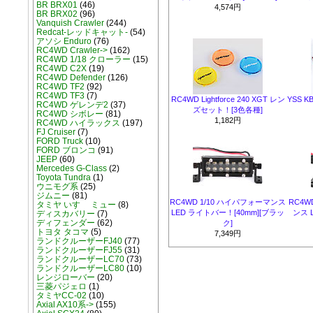
BR BRX01
(46)
4,574円
BR BRX02
(96)
Vanquish Crawler
(244)
Redcat-レッドキャット-
(54)
アソシ Enduro
(76)
RC4WD Crawler->
(162)
RC4WD 1/18 クローラー
(15)
RC4WD C2X
(19)
RC4WD Defender
(126)
RC4WD TF2
(92)
RC4WD TF3
(7)
RC4WD Lightforce 240 XGT レン
YSS 
RC4WD ゲレンデ2
(37)
ズセット！[3色各種]
RC4WD シボレー
(81)
1,182円
RC4WD ハイラックス
(197)
FJ Cruiser
(7)
FORD Truck
(10)
FORD ブロンコ
(91)
JEEP
(60)
Mercedes G-Class
(2)
Toyota Tundra
(1)
ウニモグ系
(25)
ジムニー
(81)
RC4WD 1/10 ハイパフォーマンス
RC4W
タミヤ いすゞ ミュー
(8)
LED ライトバー！[40mm][ブラッ
ンス 
ディスカバリー
(7)
ディフェンダー
(62)
ク]
トヨタ タコマ
(5)
7,349円
ランドクルーザーFJ40
(77)
ランドクルーザーFJ55
(31)
ランドクルーザーLC70
(73)
ランドクルーザーLC80
(10)
レンジローバー
(20)
三菱パジェロ
(1)
タミヤCC-02
(10)
Axial AX10系->
(155)