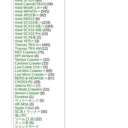
Axial SCX24
(80)
Axial Capra[UTB10]
(28)
Axial Wraith 1.9->
(4)
Axial WRAITH->
(545)
Axial XR10系->
(92)
Axial RBX10
(6)
Axial SCX10系->
(219)
Axial SCX10-II系->
(164)
Axial SCX10-III系
(105)
Axial SCX10 Pro
(10)
Axial SCX6系
(2)
Axial YETI->
(3)
Traxxas TRX-4->
(400)
Traxxas TRX-4M
(12)
MST Crawlers
(76)
HPI Venture
(4)
Tamiya Crawler->
(32)
Carisma Crawler
(15)
Losi Comp 1/10->
(5)
Losi Mini Crawler->
(65)
Losi Micro Crawler->
(26)
BERG & NEWAGE->
(67)
CROSS RC
(20)
Vaterra RC->
(7)
G Made Crawlers
(10)
Venom Creeper
(8)
Duratrax
(1)
ウィリーキング
(5)
HR MOA
(3)
Super Class
(4)
SC系トラック->
(30)
飛ぶRC
ツール [工具]
(22)
グッズ系
(5)
ジャンクヤード