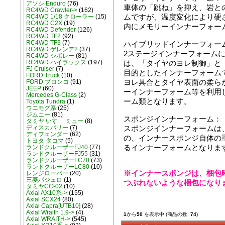
アソシ Enduro
(76)
車体の「跳ね」を抑え、岩と
RC4WD Crawler->
(162)
ムですが、温度変化により硬
RC4WD 1/18 クローラー
(15)
RC4WD C2X
(19)
内にメモリーインナーフォー
RC4WD Defender
(126)
RC4WD TF2
(92)
RC4WD TF3
(7)
ハイブリッドインナーフォー
RC4WD ゲレンデ2
(37)
2ステージインナーフォーム
RC4WD シボレー
(81)
RC4WD ハイラックス
(197)
は、「タイヤのヨレ制御」と
FJ Cruiser
(7)
目的としたインナーフォーム
FORD Truck
(10)
ヨレ具合とタイヤ表面の柔ら
FORD ブロンコ
(91)
JEEP
(60)
ーインナーフォーム等を利用
Mercedes G-Class
(2)
ーム類となります。
Toyota Tundra
(1)
ウニモグ系
(25)
ジムニー
(81)
スポンジインナーフォーム：
タミヤ いすゞ ミュー
(8)
ディスカバリー
(7)
スポンジインナーフォームは
ディフェンダー
(62)
の、インナースポンジ自体の
トヨタ タコマ
(5)
るインナーフォームとなりま
ランドクルーザーFJ40
(77)
ランドクルーザーFJ55
(31)
ランドクルーザーLC70
(73)
ランドクルーザーLC80
(10)
※インナースポンジは、梱包
レンジローバー
(20)
三菱パジェロ
(1)
つぶれないような梱包になり
タミヤCC-02
(10)
Axial AX10系->
(155)
Axial SCX24
(80)
Axial Capra[UTB10]
(28)
Axial Wraith 1.9->
(4)
1
から
50
を表示中 (商品の数:
74
)
Axial WRAITH->
(545)