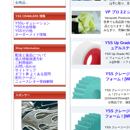
全商品...
は手に取り、見
VP プロ 2.
YSS CRAWLERS 情報
Vanquish Pro
世界でも高品質で他
YSSレギュレーション
品となります！ 高
YSS大会情報
みなぎり、究極の製
YSSその他
も
オーダーメイド情報
YSS Up Gr
ュアルステ
Shop Information
YSS Up Grad
配送と返品について
ジ フォームインサ
個人情報保護方針
ル][外側：ソフ
ご利用規約
お問い合わせ
サイトマップ
YSS クレージ
ギフト券 よくある質問
割引クーポン
フォーム！[WP
ニュースレター登録解除
YSS クレージーク
ム！[ウォーター
スポンサー
[103mmX35mm]
せ商品です。個別
YSS クレージ
フォーム！[WP
YSS クレージーク