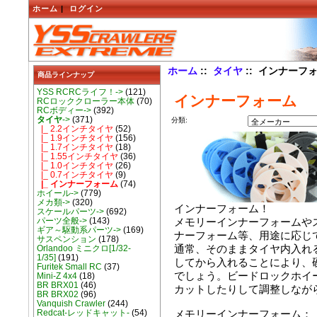
ホーム
|
ログイン
ホーム
::
タイヤ
:: インナーフ
商品ラインナップ
YSS RCRCライフ！->
(121)
インナーフォーム
RCロッククローラー本体
(70)
RCボディー->
(392)
タイヤ
->
(371)
分類:
|_ 2.2インチタイヤ
(52)
|_ 1.9インチタイヤ
(156)
|_ 1.7インチタイヤ
(18)
|_ 1.55インチタイヤ
(36)
|_ 1.0インチタイヤ
(26)
|_ 0.7インチタイヤ
(9)
|_ インナーフォーム
(74)
ホイール->
(779)
メカ類->
(320)
インナーフォーム！
スケールパーツ->
(692)
パーツ全般->
(143)
メモリーインナーフォームや
ギア～駆動系パーツ->
(169)
ナーフォーム等、用途に応じ
サスペンション
(178)
通常、そのままタイヤ内入れ
Orlandoo ミニクロ[1/32-
1/35]
(191)
してから入れることにより、
Furitek Small RC
(37)
でしょう。ビードロックホイ
Mini-Z 4x4
(18)
BR BRX01
(46)
カットしたりして調整しなが
BR BRX02
(96)
Vanquish Crawler
(244)
Redcat-レッドキャット-
(54)
メモリーインナーフォーム：