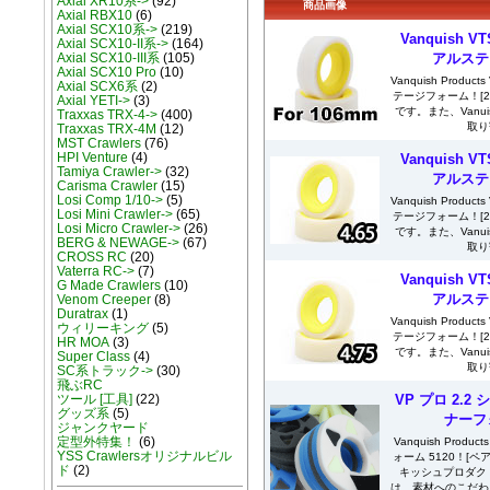
Axial XR10系->
(92)
商品画像
Axial RBX10
(6)
Axial SCX10系->
(219)
Vanquish 
Axial SCX10-II系->
(164)
アルステ
Axial SCX10-III系
(105)
Axial SCX10 Pro
(10)
Vanquish Produ
Axial SCX6系
(2)
テージフォーム！[
Axial YETI->
(3)
です。また、Vanui
Traxxas TRX-4->
(400)
取り
Traxxas TRX-4M
(12)
MST Crawlers
(76)
HPI Venture
(4)
Vanquish 
Tamiya Crawler->
(32)
アルステ
Carisma Crawler
(15)
Losi Comp 1/10->
(5)
Vanquish Produ
Losi Mini Crawler->
(65)
テージフォーム！[
Losi Micro Crawler->
(26)
です。また、Vanui
BERG & NEWAGE->
(67)
取り
CROSS RC
(20)
Vaterra RC->
(7)
Vanquish 
G Made Crawlers
(10)
アルステ
Venom Creeper
(8)
Duratrax
(1)
Vanquish Produ
ウィリーキング
(5)
テージフォーム！[
HR MOA
(3)
です。また、Vanui
Super Class
(4)
取り
SC系トラック->
(30)
飛ぶRC
VP プロ 2.
ツール [工具]
(22)
グッズ系
(5)
ナーフ
ジャンクヤード
定型外特集！
(6)
Vanquish Prod
YSS Crawlersオリジナルビル
ォーム 5120！[
ド
(2)
キッシュプロダク
は、素材へのこだわ