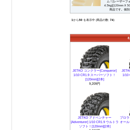
ム！[レーザーフォ
4.5kg][120mm
商品です。個別に
1
から
50
を表示中 (商品の数:
74
)
JETKO コンクラー[Conqueror]
JETK
1/10 CR1.9 スーパーソフト！
1/1
[120mm][2本]
9,209円
JETKO アドベンチャー
プロラ
[Adventurer] 1/10 CR1.9 ウルトラ
オールテ
ソフト！[120mm][2本]