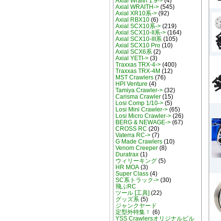
Axial Wraith 1.9->
(4)
Axial WRAITH->
(545)
Axial XR10系->
(92)
Axial RBX10
(6)
Axial SCX10系->
(219)
Axial SCX10-II系->
(164)
Axial SCX10-III系
(105)
Axial SCX10 Pro
(10)
Axial SCX6系
(2)
Axial YETI->
(3)
Traxxas TRX-4->
(400)
Traxxas TRX-4M
(12)
MST Crawlers
(76)
HPI Venture
(4)
Tamiya Crawler->
(32)
Carisma Crawler
(15)
Losi Comp 1/10->
(5)
Losi Mini Crawler->
(65)
Losi Micro Crawler->
(26)
BERG & NEWAGE->
(67)
CROSS RC
(20)
Vaterra RC->
(7)
G Made Crawlers
(10)
Venom Creeper
(8)
Duratrax
(1)
ウィリーキング
(5)
HR MOA
(3)
Super Class
(4)
SC系トラック->
(30)
飛ぶRC
ツール [工具]
(22)
グッズ系
(5)
ジャンクヤード
定型外特集！
(6)
YSS Crawlersオリジナルビル