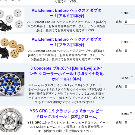
可能です！YSS...
AE Element Enduro ヘックスアダプタ
5,390円
ー！[アルミ][4本分]
AE Element Enduro ヘックスアダプター アルミ！[4本分]
追加:
※この商品は、お取り寄せ商品です。また、アソシ製品全
般は、個別にてお取り寄せ可能です！YSS...
AE Element Enduro ヘックスアダプタ
6,930円
ー！[ブラス][4本分]
AE Element Enduro ヘックスアダプター ブラス[真鍮]！
追加:
[4本分] ※この商品は、お取り寄せ商品です。また、アソ
シ製品全般は、個別にてお取り寄せ可能です！YSS...
J Concepts ブルズアイ[Bulls Eye] 2.0イ
ンチ クローラーホイール！(1.9タイヤ対応
23,562円
ホイール)！[4本]
J Concepts ブルズアイ[Bulls Eye] 2.0インチ クローラー
追加:
ホイールセット！(1.9タイヤ対応ホイール)！[4本][お取り
寄せ] 独特なデザインがとてもかっこいいJコンの本気ビ
ードロックホイール！ 鮮やかなブルーアノダイズドがと
てもクールで複雑なデザインがいいですね！...
YSS GRC 1.9 クラッシック 8ホール ビー
5,960円
ドロックホイール！[2本][クローム]
YSS GRC 1.9 クラッシック 8ホール ビードロックホイー
追加:
ル！[2本][クローム] ※この商品は、お取り寄せ商品で
す。個別にてお取り寄せ可能です！YSS...