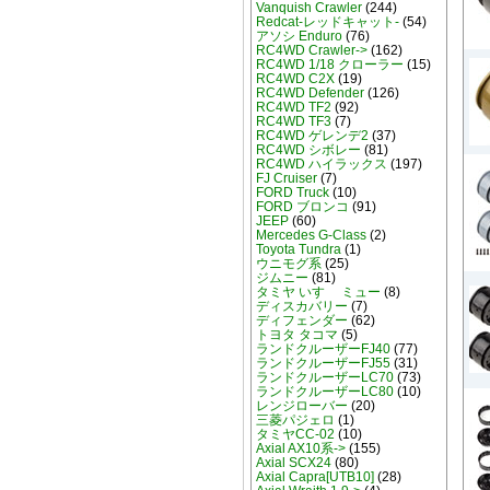
Vanquish Crawler
(244)
Redcat-レッドキャット-
(54)
アソシ Enduro
(76)
RC4WD Crawler->
(162)
RC4WD 1/18 クローラー
(15)
RC4WD C2X
(19)
RC4WD Defender
(126)
RC4WD TF2
(92)
RC4WD TF3
(7)
RC4WD ゲレンデ2
(37)
RC4WD シボレー
(81)
RC4WD ハイラックス
(197)
FJ Cruiser
(7)
FORD Truck
(10)
FORD ブロンコ
(91)
JEEP
(60)
Mercedes G-Class
(2)
Toyota Tundra
(1)
ウニモグ系
(25)
ジムニー
(81)
タミヤ いすゞ ミュー
(8)
ディスカバリー
(7)
ディフェンダー
(62)
トヨタ タコマ
(5)
ランドクルーザーFJ40
(77)
ランドクルーザーFJ55
(31)
ランドクルーザーLC70
(73)
ランドクルーザーLC80
(10)
レンジローバー
(20)
三菱パジェロ
(1)
タミヤCC-02
(10)
Axial AX10系->
(155)
Axial SCX24
(80)
Axial Capra[UTB10]
(28)