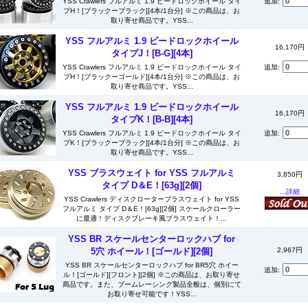
YSS Crawlers フルアルミ 1.9 ビードロックホイール タイ
追加:
プH！[ブラックーブラック][4本/1台分] ※この商品は、お
取り寄せ商品です。YSS...
YSS フルアルミ 1.9 ビードロックホイール
16,170円
タイプJ！[B-G][4本]
YSS Crawlers フルアルミ 1.9 ビードロックホイール タイ
追加:
プH！[ブラックーゴールド][4本/1台分] ※この商品は、お
取り寄せ商品です。YSS...
YSS フルアルミ 1.9 ビードロックホイール
16,170円
タイプK！[B-B][4本]
YSS Crawlers フルアルミ 1.9 ビードロックホイール タイ
追加:
プK！[ブラックーブラック][4本/1台分] ※この商品は、お
取り寄せ商品です。YSS...
YSS ブラスウェイト for YSS フルアルミ
3,850円
タイプ D＆E！[63g][2個]
...詳細
YSS Crawlers ディスクローターブラスウェイト for YSS
フルアルミ タイプ D＆E！[63g][2個] スケールクローラー
に最適！ディスクブレーキ風ブラスウェイト！...
YSS BR スケールセンターロックハブ for
5穴 ホイール！[ゴールド][2個]
2,967円
YSS BR スケールセンターロックハブ for BR5穴 ホイー
追加:
ル！[ゴールド][フロント][2個] ※この商品は、お取り寄せ
商品です。また、ブームレーシング製品全般は、個別にて
お取り寄せ可能です！YSS...