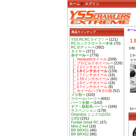
ホーム
|
ログイン
ホー
商品ラインナップ
YSS RCRCライフ！->
(121)
1
RCロッククローラー本体
(70)
RCボディー->
(392)
分類:
タイヤ->
(371)
ホイール
->
(779)
1.
|_ Vanquishホイール
(209)
ス
|_ プロビルドホイール->
(226)
|_ 2.2インチホイール
(31)
|_ 1.9インチホイール
(159)
|_ 1.7インチホイール
(16)
|_ 1.55インチホイール
(60)
|_ 1.0インチホイール
(18)
|_ 0.7インチホイール
(8)
|_ ホイールハブ&その他
(52)
メカ類->
(320)
スケールパーツ->
(692)
パーツ全般->
(143)
ギア～駆動系パーツ->
(169)
1
か
サスペンション
(178)
Orlandoo ミニクロ[1/32-
1/35]
(191)
Furitek Small RC
(37)
Mini-Z 4x4
(18)
BR BRX01
(46)
BR BRX02
(96)