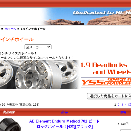
ム
::
ホイール
:: 1.9インチホイール
.9インチホイール
9インチサイズのホイール！
ケールマシンに最適なサイズのホイールとなります！
ら
50
を表示中 (商品の数:
159
)
1
2
3
4
[
商品画像
品名-
価格
AE Element Enduro Method 701 ビード
5,149円
ロックホイール！[4本][ブラック]