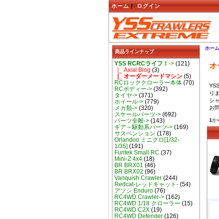
ホーム
|
ログイン
ホー
商品ラインナップ
YSS RCRCライフ！
->
(121)
オ
|_ Axial Blog
(3)
|_ オーダーメードマシン
(5)
RCロッククローラー本体
(70)
YS
RCボディー->
(392)
り
タイヤ->
(371)
シ
ホイール->
(779)
メカ類->
(320)
お
スケールパーツ->
(692)
1
か
パーツ全般->
(143)
ギア～駆動系パーツ->
(169)
サスペンション
(178)
Orlandoo ミニクロ[1/32-
1/35]
(191)
Furitek Small RC
(37)
Mini-Z 4x4
(18)
BR BRX01
(46)
BR BRX02
(96)
Vanquish Crawler
(244)
Redcat-レッドキャット-
(54)
アソシ Enduro
(76)
RC4WD Crawler->
(162)
RC4WD 1/18 クローラー
(15)
RC4WD C2X
(19)
RC4WD Defender
(126)