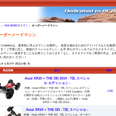
ム
::
YSS RCRCライフ！
:: オーダーメードマシン
ーダーメードマシン
S Crawlersは、基本的に本人がマシンを製作し、改造を進めるためのアドバイスなどを推
ます！ご予算に応じ、新規のスペシャルマシン、お手 持ちのマシンをフルでカスタマイズし
ャルマシンへ改造することもお承りしております！もし、カスタマイズをご希望の方は、お
問い合わせく ださい！
ら
5
を表示中 (商品の数:
5
)
商品画像
品名-
価格
Axial XR10 + THE DD 2014 - T氏 スペシャ
ル エディション -
作例：Axial XR10 + THE DD - T氏 スペシャル エディシ
...詳細
ョン - オーダーメードクローラー！YSS Crawlers - 片岡
が製作する純コンペティション2.2MOAクローラー！お好
み～仕様～予算に応じ、ご相談しながら製作！ Axial
XR10 + THE DD 2014...
Axial XR10 + THE DD - T氏 スペシャル -
作例：Axial XR10 + THE DD - T氏 スペシャル - オーダー