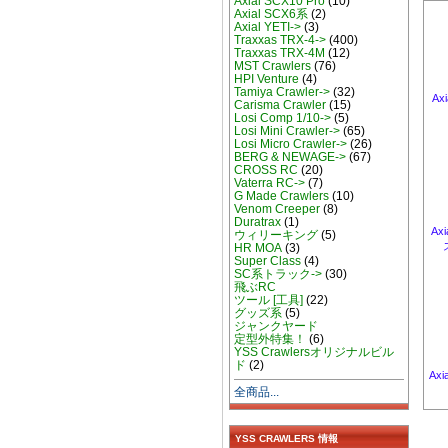
Axial SCX10 Pro
(10)
Axial SCX6系
(2)
Axial YETI->
(3)
Traxxas TRX-4->
(400)
Traxxas TRX-4M
(12)
MST Crawlers
(76)
HPI Venture
(4)
Tamiya Crawler->
(32)
Ax
Carisma Crawler
(15)
Losi Comp 1/10->
(5)
Losi Mini Crawler->
(65)
Losi Micro Crawler->
(26)
BERG & NEWAGE->
(67)
CROSS RC
(20)
Vaterra RC->
(7)
G Made Crawlers
(10)
Venom Creeper
(8)
Duratrax
(1)
Axi
ウィリーキング
(5)
HR MOA
(3)
Super Class
(4)
SC系トラック->
(30)
飛ぶRC
ツール [工具]
(22)
グッズ系
(5)
ジャンクヤード
定型外特集！
(6)
YSS Crawlersオリジナルビル
ド
(2)
Axi
全商品...
YSS CRAWLERS 情報