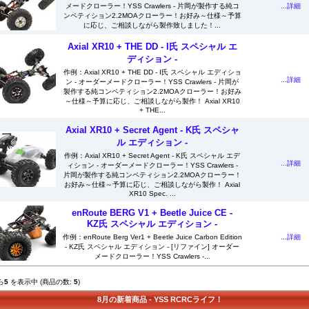
...詳細
メードクローラー！YSS Crawlers - 片岡が製作する純コ
ンペティション2.2MOAクローラー！お好み～仕様～予算
に応じ、ご相談しながら製作致しました！...
Axial XR10 + THE DD - I氏 スペシャル エ
ディション -
作例：Axial XR10 + THE DD - I氏 スペシャル エディショ
...詳細
ン - オーダーメードクローラー！YSS Crawlers - 片岡が
製作する純コンペティション2.2MOAクローラー！お好み
～仕様～予算に応じ、ご相談しながら製作！ Axial XR10
+ THE...
Axial XR10 + Secret Agent - K氏 スペシャ
ル エディション -
作例：Axial XR10 + Secret Agent - K氏 スペシャル エデ
...詳細
ィション - オーダーメードクローラー！YSS Crawlers -
片岡が製作する純コンペティション2.2MOAクローラー！
お好み～仕様～予算に応じ、ご相談しながら製作！ Axial
XR10 Spec. ...
enRoute BERG V1 + Beetle Juice CE -
KZ氏 スペシャル エディション -
...詳細
作例：enRoute Berg Ver1 + Beetle Juice Carbon Edition
- KZ氏 スペシャル エディション - [リファイン] オーダー
メードクローラー！YSS Crawlers -...
ら
5
を表示中 (商品の数:
5
)
8月の新着商品 - YSS RCRCライフ！