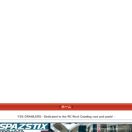
|
ホーム
|
YSS CRAWLERS - Dedicated to the RC Rock Crawling cars and parts! -