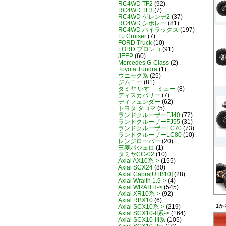
RC4WD TF2
(92)
RC4WD TF3
(7)
RC4WD ゲレンデ2
(37)
RC4WD シボレー
(81)
RC4WD ハイラックス
(197)
FJ Cruiser
(7)
FORD Truck
(10)
FORD ブロンコ
(91)
JEEP
(60)
Mercedes G-Class
(2)
Toyota Tundra
(1)
ウニモグ系
(25)
ジムニー
(81)
タミヤ いすゞ ミュー
(8)
ディスカバリー
(7)
ディフェンダー
(62)
トヨタ タコマ
(5)
ランドクルーザーFJ40
(77)
ランドクルーザーFJ55
(31)
ランドクルーザーLC70
(73)
ランドクルーザーLC80
(10)
レンジローバー
(20)
三菱パジェロ
(1)
タミヤCC-02
(10)
Axial AX10系->
(155)
Axial SCX24
(80)
Axial Capra[UTB10]
(28)
Axial Wraith 1.9->
(4)
Axial WRAITH->
(545)
Axial XR10系->
(92)
Axial RBX10
(6)
1
か
Axial SCX10系->
(219)
Axial SCX10-II系->
(164)
Axial SCX10-III系
(105)