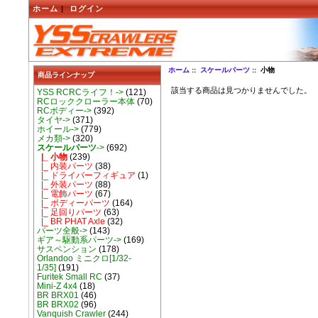
ホーム
|
ログイン
ホーム
::
スケールパーツ
:: 小物
商品ラインナップ
該当する商品は見つかりませんでした。
YSS RCRCライフ！->
(121)
RCロッククローラー本体
(70)
RCボディー->
(392)
タイヤ->
(371)
ホイール->
(779)
メカ類->
(320)
スケールパーツ
->
(692)
|_ 小物
(239)
|_ 内装パーツ
(38)
|_ ドライバーフィギュア
(1)
|_ 外装パーツ
(88)
|_ 電飾パーツ
(67)
|_ ボディーパーツ
(164)
|_ 足回りパーツ
(63)
|_ BR PHAT Axle
(32)
パーツ全般->
(143)
ギア～駆動系パーツ->
(169)
サスペンション
(178)
Orlandoo ミニクロ[1/32-
1/35]
(191)
Furitek Small RC
(37)
Mini-Z 4x4
(18)
BR BRX01
(46)
BR BRX02
(96)
Vanquish Crawler
(244)