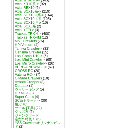
Axial WRAITH->
(545)
Axial XR10系->
(92)
Axial RBX10
(6)
Axial SCX10系->
(219)
Axial SCX10-II系->
(164)
Axial SCX10-III系
(105)
Axial SCX10 Pro
(10)
Axial SCX6系
(2)
Axial YETI->
(3)
Traxxas TRX-4->
(400)
Traxxas TRX-4M
(12)
MST Crawlers
(76)
HPI Venture
(4)
Tamiya Crawler->
(32)
Carisma Crawler
(15)
Losi Comp 1/10->
(5)
Losi Mini Crawler->
(65)
Losi Micro Crawler->
(26)
BERG & NEWAGE->
(67)
CROSS RC
(20)
Vaterra RC->
(7)
G Made Crawlers
(10)
Venom Creeper
(8)
Duratrax
(1)
ウィリーキング
(5)
HR MOA
(3)
Super Class
(4)
SC系トラック->
(30)
飛ぶRC
ツール [工具]
(22)
グッズ系
(5)
ジャンクヤード
定型外特集！
(6)
YSS Crawlersオリジナルビル
ド
(2)