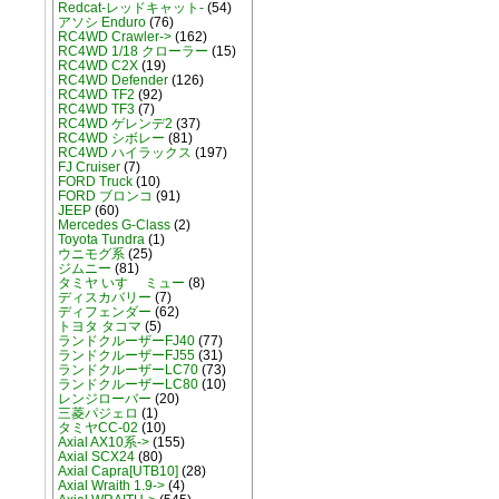
Redcat-レッドキャット-
(54)
アソシ Enduro
(76)
RC4WD Crawler->
(162)
RC4WD 1/18 クローラー
(15)
RC4WD C2X
(19)
RC4WD Defender
(126)
RC4WD TF2
(92)
RC4WD TF3
(7)
RC4WD ゲレンデ2
(37)
RC4WD シボレー
(81)
RC4WD ハイラックス
(197)
FJ Cruiser
(7)
FORD Truck
(10)
FORD ブロンコ
(91)
JEEP
(60)
Mercedes G-Class
(2)
Toyota Tundra
(1)
ウニモグ系
(25)
ジムニー
(81)
タミヤ いすゞ ミュー
(8)
ディスカバリー
(7)
ディフェンダー
(62)
トヨタ タコマ
(5)
ランドクルーザーFJ40
(77)
ランドクルーザーFJ55
(31)
ランドクルーザーLC70
(73)
ランドクルーザーLC80
(10)
レンジローバー
(20)
三菱パジェロ
(1)
タミヤCC-02
(10)
Axial AX10系->
(155)
Axial SCX24
(80)
Axial Capra[UTB10]
(28)
Axial Wraith 1.9->
(4)