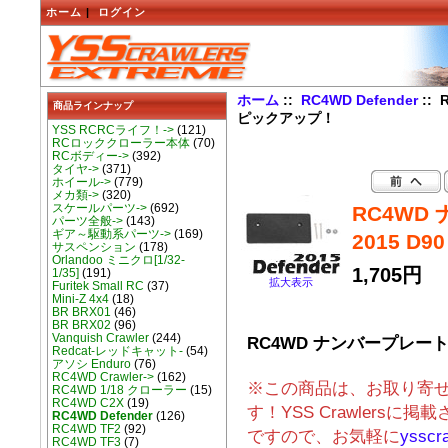
ホーム
|
ログイン
ホーム
::
RC4WD Defender
:: 
商品ラインナップ
ピックアップ！
YSS RCRCライフ！->
(121)
RCロッククローラー本体
(70)
RCボディー->
(392)
タイヤ->
(371)
ホイール->
(779)
メカ類->
(320)
スケールパーツ->
(692)
RC4WD
パーツ全般->
(143)
ギア～駆動系パーツ->
(169)
2015 
サスペンション
(178)
Orlandoo ミニクロ[1/32-
1,705円
1/35]
(191)
拡大表示
Furitek Small RC
(37)
Mini-Z 4x4
(18)
BR BRX01
(46)
BR BRX02
(96)
Vanquish Crawler
(244)
RC4WD ナンバープレートホ
Redcat-レッドキャット-
(54)
アソシ Enduro
(76)
RC4WD Crawler->
(162)
※この商品は、お取り寄
RC4WD 1/18 クローラー
(15)
RC4WD C2X
(19)
す！YSS Crawlers
RC4WD Defender
(126)
RC4WD TF2
(92)
ですので、お気軽に
ysscr
RC4WD TF3
(7)