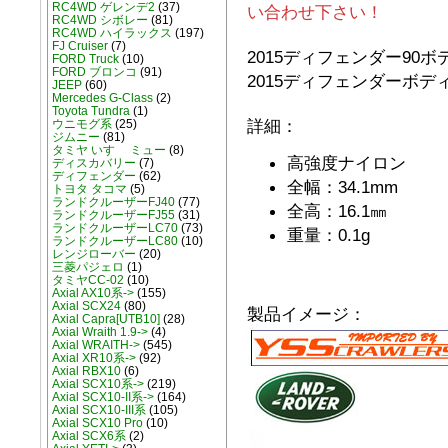
RC4WD ゲレンデ2
(37)
い合わせ下さい！
RC4WD シボレー
(81)
RC4WD ハイラックス
(197)
FJ Cruiser
(7)
2015ディフェンダー90
FORD Truck
(10)
FORD ブロンコ
(91)
2015ディフェンダーボ
JEEP
(60)
Mercedes G-Class
(2)
Toyota Tundra
(1)
詳細：
ウニモグ系
(25)
ジムニー
(81)
タミヤ いすゞ ミュー
(8)
高強度ナイロン
ディスカバリー
(7)
ディフェンダー
(62)
全幅：34.1mm
トヨタ タコマ
(5)
ランドクルーザーFJ40
(77)
全高：16.1㎜
ランドクルーザーFJ55
(31)
ランドクルーザーLC70
(73)
重量：0.1g
ランドクルーザーLC80
(10)
レンジローバー
(20)
三菱パジェロ
(1)
タミヤCC-02
(10)
Axial AX10系->
(155)
Axial SCX24
(80)
製品イメージ：
Axial Capra[UTB10]
(28)
Axial Wraith 1.9->
(4)
Axial WRAITH->
(545)
Axial XR10系->
(92)
Axial RBX10
(6)
Axial SCX10系->
(219)
Axial SCX10-II系->
(164)
Axial SCX10-III系
(105)
Axial SCX10 Pro
(10)
Axial SCX6系
(2)