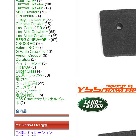
Axial YETI->
(3)
Traxxas TRX-4->
(400)
Traxxas TRX-4M
(12)
MST Crawlers
(76)
HPI Venture
(4)
Tamiya Crawler->
(32)
Carisma Crawler
(15)
Losi Comp 1/10->
(5)
Losi Mini Crawler->
(65)
Losi Micro Crawler->
(26)
BERG & NEWAGE->
(67)
CROSS RC
(20)
Vaterra RC->
(7)
G Made Crawlers
(10)
Venom Creeper
(8)
Duratrax
(1)
ウィリーキング
(5)
HR MOA
(3)
Super Class
(4)
SC系トラック->
(30)
飛ぶRC
ツール [工具]
(22)
グッズ系
(5)
ジャンクヤード
定型外特集！
(6)
YSS Crawlersオリジナルビル
ド
(2)
全商品...
YSS CRAWLERS 情報
YSSレギュレーション