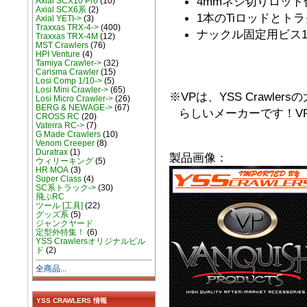
4mmネジ切りロッド
Axial SCX10 Pro
(10)
Axial SCX6系
(2)
1本のTiロッドとトラ
Axial YETI->
(3)
Traxxas TRX-4->
(400)
ナックル固定用ビス1本
Traxxas TRX-4M
(12)
MST Crawlers
(76)
HPI Venture
(4)
Tamiya Crawler->
(32)
Carisma Crawler
(15)
Losi Comp 1/10->
(5)
Losi Mini Crawler->
(65)
※VPは、YSS Crawl
Losi Micro Crawler->
(26)
BERG & NEWAGE->
(67)
らしいメーカーです！V
CROSS RC
(20)
Vaterra RC->
(7)
G Made Crawlers
(10)
Venom Creeper
(8)
Duratrax
(1)
製品画像：
ウィリーキング
(5)
HR MOA
(3)
Super Class
(4)
SC系トラック->
(30)
飛ぶRC
ツール [工具]
(22)
グッズ系
(5)
ジャンクヤード
定型外特集！
(6)
YSS Crawlersオリジナルビル
ド
(2)
全商品...
YSS CRAWLERS 情報