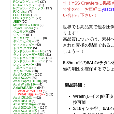
RC4WD ゲレンデ2
(37)
す！YSS Crawlers
RC4WD シボレー
(81)
ですので、お気軽に
ysscr
RC4WD ハイラックス
(197)
FJ Cruiser
(7)
い合わせ下さい！
FORD Truck
(10)
FORD ブロンコ
(91)
JEEP
(60)
Mercedes G-Class
(2)
世界でも高品質で他を圧
Toyota Tundra
(1)
ウニモグ系
(25)
ります！
ジムニー
(81)
高品質については、素材
タミヤ いすゞ ミュー
(8)
ディスカバリー
(7)
された究極の製品である
ディフェンダー
(62)
トヨタ タコマ
(5)
しょう～！
ランドクルーザーFJ40
(77)
ランドクルーザーFJ55
(31)
ランドクルーザーLC70
(73)
ランドクルーザーLC80
(10)
6.35mm径の6AL4V
レンジローバー
(20)
極の剛性を確保するでし
三菱パジェロ
(1)
タミヤCC-02
(10)
Axial AX10系->
(155)
Axial SCX24
(80)
Axial Capra[UTB10]
(28)
製品詳細：
Axial Wraith 1.9->
(4)
Axial WRAITH
->
(545)
|_ Axial WRAITH Kit
(5)
|_ WRAITH用パーツ->
(362)
Wraith[レイス]
Axial XR10系->
(92)
Axial RBX10
(6)
換可能
Axial SCX10系->
(219)
Axial SCX10-II系->
(164)
3/16インチ径、6AL
Axial SCX10-III系
(105)