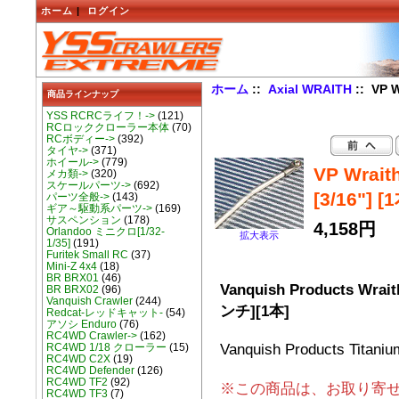
ホーム
|
ログイン
ホーム
::
Axial WRAITH
:: VP
商品ラインナップ
YSS RCRCライフ！->
(121)
RCロッククローラー本体
(70)
RCボディー->
(392)
タイヤ->
(371)
ホイール->
(779)
VP Wra
メカ類->
(320)
スケールパーツ->
(692)
[3/16"] [
パーツ全般->
(143)
ギア～駆動系パーツ->
(169)
サスペンション
(178)
4,158円
Orlandoo ミニクロ[1/32-
拡大表示
1/35]
(191)
Furitek Small RC
(37)
Mini-Z 4x4
(18)
BR BRX01
(46)
Vanquish Products 
BR BRX02
(96)
Vanquish Crawler
(244)
ンチ][1本]
Redcat-レッドキャット-
(54)
アソシ Enduro
(76)
RC4WD Crawler->
(162)
Vanquish Products Titaniu
RC4WD 1/18 クローラー
(15)
RC4WD C2X
(19)
RC4WD Defender
(126)
RC4WD TF2
(92)
※この商品は、お取り寄
RC4WD TF3
(7)