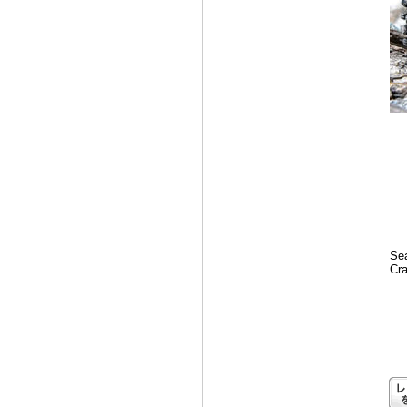
Sea
Cra