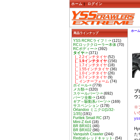
ホーム
|
ログイン
ホー
商品ラインナップ
YSS RCRCライフ！->
(121)
RCロッククローラー本体
(70)
RCボディー->
(392)
タイヤ
->
(371)
|_ 2.2インチタイヤ
(52)
|_ 1.9インチタイヤ
(156)
|_ 1.7インチタイヤ
(18)
|_ 1.55インチタイヤ
(36)
|_ 1.0インチタイヤ
(26)
|_ 0.7インチタイヤ
(9)
|_ インナーフォーム
(74)
ホイール->
(779)
メカ類->
(320)
プ
スケールパーツ->
(692)
ウ
パーツ全般->
(143)
ギア～駆動系パーツ->
(169)
サスペンション
(178)
※
Orlandoo ミニクロ[1/32-
い
1/35]
(191)
Furitek Small RC
(37)
ys
Mini-Z 4x4
(18)
BR BRX01
(46)
H
BR BRX02
(96)
た
Vanquish Crawler
(244)
Redcat-レッドキャット-
(54)
や