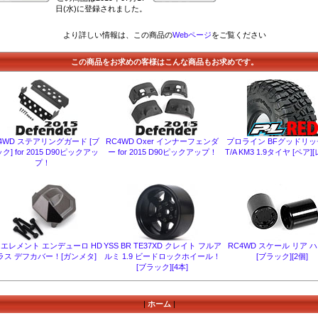
日(水)に登録されました。
より詳しい情報は、この商品の
Webページ
をご覧ください
この商品をお求めの客様はこんな商品もお求めです。
4WD ステアリングガード [ブ
RC4WD Oxer インナーフェンダ
プロライン BFグッドリッ
ク] for 2015 D90ピックアッ
ー for 2015 D90ピックアップ！
T/A KM3 1.9タイヤ [ペア]
プ！
D エレメント エンデューロ HD
YSS BR TE37XD クレイト フルア
RC4WD スケール リア ハ
ラス デフカバー！[ガンメタ]
ルミ 1.9 ビードロックホイール！
[ブラック][2個]
[ブラック][4本]
|
ホーム
|