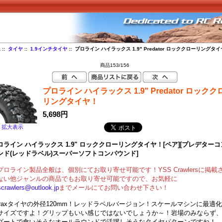
ム
::
タイヤ
::
1.9インチタイヤ
:: プロライン ハイラックス 1.9" Predator ロッククローリングタ
商品153/156
プロライン ハイラックス 1.9" Predator ロックク
リングタイヤ！
5,698円
拡大表示
ロライン ハイラックス 1.9" ロッククローリングタイヤ！[ペア][プレデター
ンド(レッドラベル)スーパーソフトコンパウンド]
プロライン製品全般は、個別にてお取り寄せ可能です！YSS Crawlersに掲載
ない他ジャンルの商品でもお取り寄せ可能ですので、お気軽に
scrawlers@outlook.jp
までメールにてお問い合わせ下さい！
yraxタイヤの外径120mm！レッドラベルバージョン！スケールマシンに最適
サイズですよ！グリップもいい感じではないでしょうか～！岩場のみならず
ダートで食いそうなオールラウンドで活躍しそうなタイヤパターンですね！