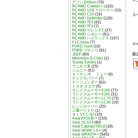
アソシ Enduro
(76)
RC4WD Crawler->
(162)
RC4WD 1/18 クローラー
(15)
RC4WD C2X
(19)
ス
RC4WD Defender
(126)
RC4WD TF2
(92)
RC4WD TF3
(7)
RC4WD ゲレンデ2
(37)
RC4WD シボレー
(81)
RC4WD ハイラックス
(197)
FJ Cruiser
(7)
※
FORD Truck
(10)
FORD ブロンコ
(91)
製
JEEP
(60)
Mercedes G-Class
(2)
Toyota Tundra
(1)
ウニモグ系
(25)
ジムニー
(81)
タミヤ いすゞ ミュー
(8)
ディスカバリー
(7)
ディフェンダー
(62)
トヨタ タコマ
(5)
ランドクルーザーFJ40
(77)
ランドクルーザーFJ55
(31)
ランドクルーザーLC70
(73)
ランドクルーザーLC80
(10)
レンジローバー
(20)
三菱パジェロ
(1)
タミヤCC-02
(10)
Axial AX10系->
(155)
Axial SCX24
(80)
Axial Capra[UTB10]
(28)
Axial Wraith 1.9->
(4)
Axial WRAITH->
(545)