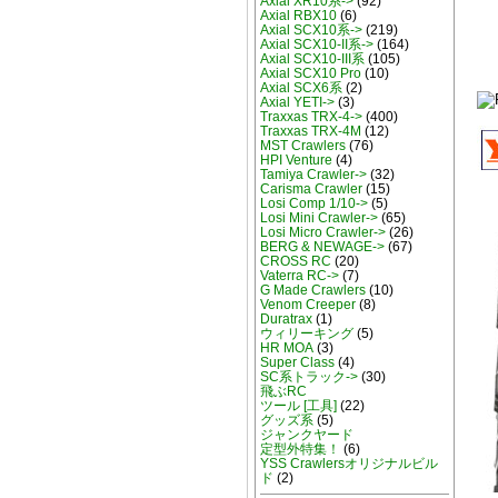
Axial XR10系->
(92)
Axial RBX10
(6)
Axial SCX10系->
(219)
Axial SCX10-II系->
(164)
Axial SCX10-III系
(105)
Axial SCX10 Pro
(10)
Axial SCX6系
(2)
Axial YETI->
(3)
Traxxas TRX-4->
(400)
Traxxas TRX-4M
(12)
MST Crawlers
(76)
HPI Venture
(4)
Tamiya Crawler->
(32)
Carisma Crawler
(15)
Losi Comp 1/10->
(5)
Losi Mini Crawler->
(65)
Losi Micro Crawler->
(26)
BERG & NEWAGE->
(67)
CROSS RC
(20)
Vaterra RC->
(7)
G Made Crawlers
(10)
Venom Creeper
(8)
Duratrax
(1)
ウィリーキング
(5)
HR MOA
(3)
Super Class
(4)
SC系トラック->
(30)
飛ぶRC
ツール [工具]
(22)
グッズ系
(5)
ジャンクヤード
定型外特集！
(6)
YSS Crawlersオリジナルビル
ド
(2)