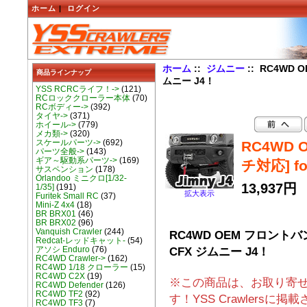
ホーム
|
ログイン
ホーム
::
ジムニー
:: RC4WD
商品ラインナップ
ムニー J4！
YSS RCRCライフ！->
(121)
RCロッククローラー本体
(70)
RCボディー->
(392)
タイヤ->
(371)
ホイール->
(779)
メカ類->
(320)
スケールパーツ->
(692)
RC4WD
パーツ全般->
(143)
ギア～駆動系パーツ->
(169)
チ対応] f
サスペンション
(178)
Orlandoo ミニクロ[1/32-
13,937円
1/35]
(191)
拡大表示
Furitek Small RC
(37)
Mini-Z 4x4
(18)
BR BRX01
(46)
BR BRX02
(96)
Vanquish Crawler
(244)
RC4WD OEM フロントバン
Redcat-レッドキャット-
(54)
CFX ジムニー J4！
アソシ Enduro
(76)
RC4WD Crawler->
(162)
RC4WD 1/18 クローラー
(15)
RC4WD C2X
(19)
※この商品は、お取り寄
RC4WD Defender
(126)
RC4WD TF2
(92)
す！YSS Crawlers
RC4WD TF3
(7)