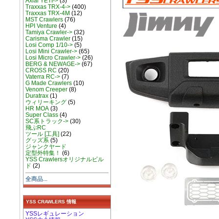
Axial YETI->
(3)
Traxxas TRX-4->
(400)
Traxxas TRX-4M
(12)
MST Crawlers
(76)
HPI Venture
(4)
Tamiya Crawler->
(32)
Carisma Crawler
(15)
Losi Comp 1/10->
(5)
Losi Mini Crawler->
(65)
Losi Micro Crawler->
(26)
BERG & NEWAGE->
(67)
CROSS RC
(20)
Vaterra RC->
(7)
G Made Crawlers
(10)
Venom Creeper
(8)
Duratrax
(1)
ウィリーキング
(5)
HR MOA
(3)
Super Class
(4)
SC系トラック->
(30)
飛ぶRC
ツール [工具]
(22)
グッズ系
(5)
ジャンクヤード
定型外特集！
(6)
YSS Crawlersオリジナルビル
ド
(2)
全商品...
YSS CRAWLERS 情報
YSSレギュレーション