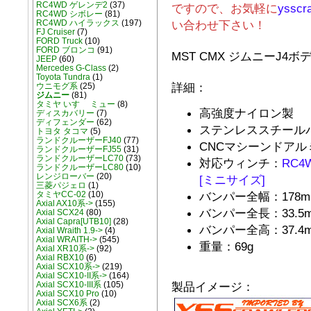
RC4WD ゲレンデ2
(37)
ですので、お気軽に
ysscr
RC4WD シボレー
(81)
い合わせ下さい！
RC4WD ハイラックス
(197)
FJ Cruiser
(7)
FORD Truck
(10)
FORD ブロンコ
(91)
MST CMX ジムニーJ
JEEP
(60)
Mercedes G-Class
(2)
Toyota Tundra
(1)
詳細：
ウニモグ系
(25)
ジムニー
(81)
タミヤ いすゞ ミュー
(8)
高強度ナイロン製
ディスカバリー
(7)
ディフェンダー
(62)
ステンレススチール
トヨタ タコマ
(5)
ランドクルーザーFJ40
(77)
CNCマシーンドア
ランドクルーザーFJ55
(31)
ランドクルーザーLC70
(73)
対応ウィンチ：
RC4
ランドクルーザーLC80
(10)
レンジローバー
(20)
[ミニサイズ]
三菱パジェロ
(1)
バンパー全幅：178m
タミヤCC-02
(10)
Axial AX10系->
(155)
バンパー全長：33.5
Axial SCX24
(80)
Axial Capra[UTB10]
(28)
バンパー全高：37.4
Axial Wraith 1.9->
(4)
Axial WRAITH->
(545)
重量：69g
Axial XR10系->
(92)
Axial RBX10
(6)
Axial SCX10系->
(219)
Axial SCX10-II系->
(164)
製品イメージ：
Axial SCX10-III系
(105)
Axial SCX10 Pro
(10)
Axial SCX6系
(2)