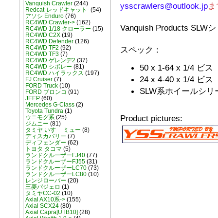
Vanquish Crawler
(244)
ysscrawlers@outlook.jp
ま
Redcat-レッドキャット-
(54)
アソシ Enduro
(76)
RC4WD Crawler->
(162)
Vanquish Product
RC4WD 1/18 クローラー
(15)
RC4WD C2X
(19)
RC4WD Defender
(126)
RC4WD TF2
(92)
スペック：
RC4WD TF3
(7)
RC4WD ゲレンデ2
(37)
50 x 1-64 x 1/4 ビス
RC4WD シボレー
(81)
RC4WD ハイラックス
(197)
24 x 4-40 x 1/4 ビス
FJ Cruiser
(7)
FORD Truck
(10)
SLW系ホイールシリ
FORD ブロンコ
(91)
JEEP
(60)
Mercedes G-Class
(2)
Toyota Tundra
(1)
Product pictures:
ウニモグ系
(25)
ジムニー
(81)
タミヤ いすゞ ミュー
(8)
ディスカバリー
(7)
ディフェンダー
(62)
トヨタ タコマ
(5)
ランドクルーザーFJ40
(77)
ランドクルーザーFJ55
(31)
ランドクルーザーLC70
(73)
ランドクルーザーLC80
(10)
レンジローバー
(20)
三菱パジェロ
(1)
タミヤCC-02
(10)
Axial AX10系->
(155)
Axial SCX24
(80)
Axial Capra[UTB10]
(28)