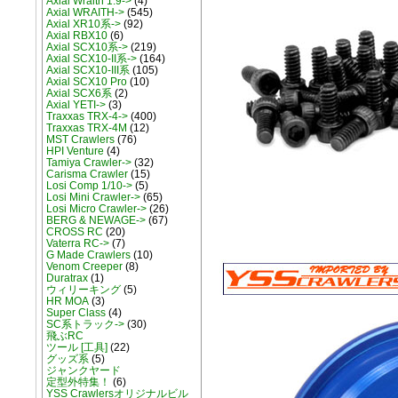
Axial Wraith 1.9->
(4)
Axial WRAITH->
(545)
Axial XR10系->
(92)
Axial RBX10
(6)
Axial SCX10系->
(219)
Axial SCX10-II系->
(164)
Axial SCX10-III系
(105)
Axial SCX10 Pro
(10)
Axial SCX6系
(2)
Axial YETI->
(3)
Traxxas TRX-4->
(400)
Traxxas TRX-4M
(12)
MST Crawlers
(76)
HPI Venture
(4)
Tamiya Crawler->
(32)
Carisma Crawler
(15)
Losi Comp 1/10->
(5)
Losi Mini Crawler->
(65)
Losi Micro Crawler->
(26)
BERG & NEWAGE->
(67)
CROSS RC
(20)
Vaterra RC->
(7)
G Made Crawlers
(10)
Venom Creeper
(8)
Duratrax
(1)
ウィリーキング
(5)
HR MOA
(3)
Super Class
(4)
SC系トラック->
(30)
飛ぶRC
ツール [工具]
(22)
グッズ系
(5)
ジャンクヤード
定型外特集！
(6)
YSS Crawlersオリジナルビル