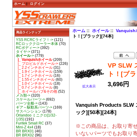
ホーム
|
ログイン
ホーム
::
ホイール
::
Vanqui
商品ラインナップ
ト！[ブラック][74本]
YSS RCRCライフ！->
(121)
RCロッククローラー本体
(70)
RCボディー->
(392)
タイヤ->
(371)
ホイール
->
(779)
|_ Vanquishホイール
(209)
|_ プロビルドホイール->
(226)
VP SL
|_ 2.2インチホイール
(31)
|_ 1.9インチホイール
(159)
ト！[ブラッ
|_ 1.7インチホイール
(16)
|_ 1.55インチホイール
(60)
3,696円
|_ 1.0インチホイール
(18)
拡大表示
|_ 0.7インチホイール
(8)
|_ ホイールハブ&その他
(52)
メカ類->
(320)
スケールパーツ->
(692)
パーツ全般->
(143)
Vanquish Product
ギア～駆動系パーツ->
(169)
ック][50本][24本]
サスペンション
(178)
Orlandoo ミニクロ[1/32-
1/35]
(191)
Furitek Small RC
(37)
※この商品は、お取り寄せ商品
Mini-Z 4x4
(18)
BR BRX01
(46)
いないパーツでもお取り
BR BRX02
(96)