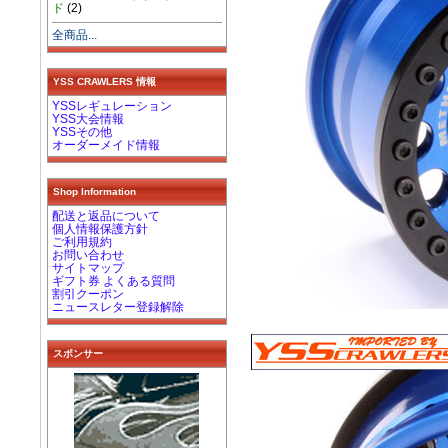
ド
(2)
全商品...
YSS CRAWLERS 情報
YSSレギュレーション
YSS大会情報
YSSその他
オーダーメイド情報
Shop Information
配送と返品について
個人情報保護方針
ご利用規約
お問い合わせ
サイトマップ
ギフト券 よくある質問
割引クーポン
ニュースレター登録解除
スポンサー