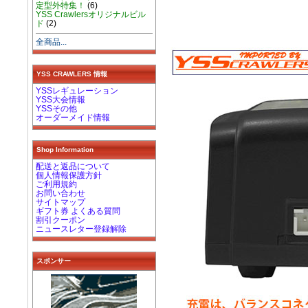
定型外特集！
(6)
YSS Crawlersオリジナルビル
ド
(2)
全商品...
YSS CRAWLERS 情報
YSSレギュレーション
YSS大会情報
YSSその他
オーダーメイド情報
Shop Information
配送と返品について
個人情報保護方針
ご利用規約
お問い合わせ
サイトマップ
ギフト券 よくある質問
割引クーポン
ニュースレター登録解除
スポンサー