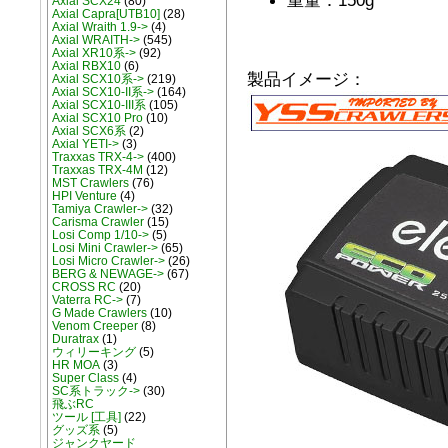
Axial SCX24
(80)
Axial Capra[UTB10]
(28)
Axial Wraith 1.9->
(4)
Axial WRAITH->
(545)
Axial XR10系->
(92)
Axial RBX10
(6)
製品イメージ：
Axial SCX10系->
(219)
Axial SCX10-II系->
(164)
Axial SCX10-III系
(105)
Axial SCX10 Pro
(10)
Axial SCX6系
(2)
Axial YETI->
(3)
Traxxas TRX-4->
(400)
Traxxas TRX-4M
(12)
MST Crawlers
(76)
HPI Venture
(4)
Tamiya Crawler->
(32)
Carisma Crawler
(15)
Losi Comp 1/10->
(5)
Losi Mini Crawler->
(65)
Losi Micro Crawler->
(26)
BERG & NEWAGE->
(67)
CROSS RC
(20)
Vaterra RC->
(7)
G Made Crawlers
(10)
Venom Creeper
(8)
Duratrax
(1)
ウィリーキング
(5)
HR MOA
(3)
Super Class
(4)
SC系トラック->
(30)
飛ぶRC
ツール [工具]
(22)
グッズ系
(5)
ジャンクヤード