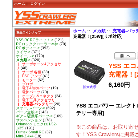
ホーム
|
ログイン
ホーム
::
メカ類
::
充電器-バッ
商品ラインナップ
充電器！[25W][リポ対応]
YSS RCRCライフ！->
(121)
RCロッククローラー本体
(70)
RCボディー->
(392)
タイヤ->
(371)
ホイール->
(779)
メカ類
->
(320)
|_ サーボホーン&アクセサ
YSS エコ
リ
(46)
|_ サーボ 各種
(38)
充電器！[
|_ ESC アンプ
(41)
|_ モーター
(62)
6,160円
|_ プロポ
拡大表示
|_ 電子&制御パーツ
(19)
|_ 電飾パーツ
(70)
|_ ケーブル&コネクタ
(24)
|_ 電子工具アクセサリ
|_ 充電器-バッテリー
(20)
YSS エコパワー エレクトロ
スケールパーツ->
(692)
テリー専用]
パーツ全般->
(143)
ギア～駆動系パーツ->
(169)
サスペンション
(178)
Orlandoo ミニクロ[1/32-
※この商品は、お取り寄
1/35]
(191)
Furitek Small RC
(37)
す！YSS Crawlers
Mini-Z 4x4
(18)