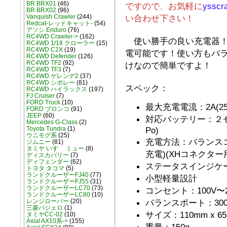
BR BRX01
(46)
ですので、お気軽に
ysscr
BR BRX02
(96)
い合わせ下さい！
Vanquish Crawler
(244)
Redcat-レッドキャット-
(54)
アソシ Enduro
(76)
RC4WD Crawler->
(162)
使い勝手の良い充電器！
RC4WD 1/18 クローラー
(15)
RC4WD C2X
(19)
電可能です！使い方もバ
RC4WD Defender
(126)
RC4WD TF2
(92)
けなので簡単ですよ！
RC4WD TF3
(7)
RC4WD ゲレンデ2
(37)
RC4WD シボレー
(81)
スペック：
RC4WD ハイラックス
(197)
FJ Cruiser
(7)
FORD Truck
(10)
最大充電電流：2A(25
FORD ブロンコ
(91)
JEEP
(60)
対応バッテリー：２セ
Mercedes G-Class
(2)
Po)
Toyota Tundra
(1)
ウニモグ系
(25)
充電方法：バランス
ジムニー
(81)
タミヤ いすゞ ミュー
(8)
充電)(XHコネクター
ディスカバリー
(7)
ディフェンダー
(62)
ステータスインジケ
トヨタ タコマ
(5)
ランドクルーザーFJ40
(77)
小型軽量設計
ランドクルーザーFJ55
(31)
ランドクルーザーLC70
(73)
コンセント：100V〜240
ランドクルーザーLC80
(10)
バランスポート：300
レンジローバー
(20)
三菱パジェロ
(1)
サイズ：110mm x 65
タミヤCC-02
(10)
Axial AX10系->
(155)
重量：150g