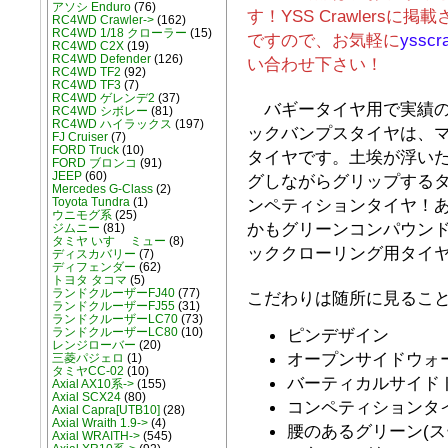
アソシ Enduro
(76)
す！YSS Crawlers
RC4WD Crawler->
(162)
RC4WD 1/18 クローラー
(15)
ですので、お気軽に
ysscr
RC4WD C2X
(19)
RC4WD Defender
(126)
い合わせ下さい！
RC4WD TF2
(92)
RC4WD TF3
(7)
RC4WD ゲレンデ2
(37)
バギータイヤ用で実績のある
RC4WD シボレー
(81)
RC4WD ハイラックス
(197)
ックバンプスタイヤは、
FJ Cruiser
(7)
FORD Truck
(10)
タイヤです。土埃が浮い
FORD ブロンコ
(91)
JEEP
(60)
グしながらグリップする
Mercedes G-Class
(2)
ンペティションタイヤ！
Toyota Tundra
(1)
ウニモグ系
(25)
かもグリーンコンパウンド
ジムニー
(81)
タミヤ いすゞ ミュー
(8)
ッククローリング用タイ
ディスカバリー
(7)
ディフェンダー
(62)
トヨタ タコマ
(5)
ランドクルーザーFJ40
(77)
こだわりは随所に見るこ
ランドクルーザーFJ55
(31)
ランドクルーザーLC70
(73)
ピンデザイン
ランドクルーザーLC80
(10)
レンジローバー
(20)
オープンサイドウォ
三菱パジェロ
(1)
タミヤCC-02
(10)
バーティカルサイド
Axial AX10系->
(155)
Axial SCX24
(80)
コンペティションタ
Axial Capra[UTB10]
(28)
Axial Wraith 1.9->
(4)
腰のあるグリーン(
Axial WRAITH->
(545)