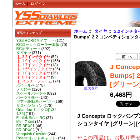
ホーム
|
ログイン
ホーム
::
タイヤ
::
2.2インチタ
商品ラインナップ
Bumps] 2.2 コンペティションタ
YSS RCRCライフ！->
(121)
RCロッククローラー本体
(70)
RCボディー->
(392)
タイヤ
->
(371)
|_ 2.2インチタイヤ
(52)
|_ 1.9インチタイヤ
(156)
|_ 1.7インチタイヤ
(18)
J Conc
|_ 1.55インチタイヤ
(36)
|_ 1.0インチタイヤ
(26)
Bumps
|_ 0.7インチタイヤ
(9)
|_ インナーフォーム
(74)
[グリーン]
ホイール->
(778)
拡大表示
メカ類->
(320)
6,468円
スケールパーツ->
(692)
パーツ全般->
(143)
ギア～駆動系パーツ->
(169)
サスペンション
(178)
Orlandoo ミニクロ[1/32-
1/35]
(191)
J Concepts ロックバンプ
Furitek Small RC
(37)
Mini-Z 4x4
(18)
ションタイヤ [グリーン][
BR BRX01
(46)
BR BRX02
(91)
Vanquish Crawler
(244)
※この商品は、お取り寄
Redcat-レッドキャット-
(54)