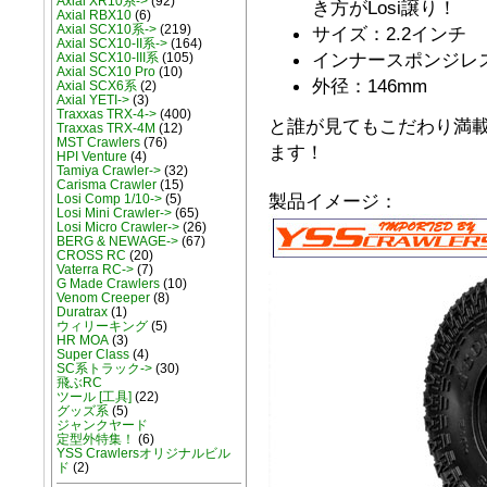
Axial XR10系->
(92)
き方がLosi譲り！
Axial RBX10
(6)
Axial SCX10系->
(219)
サイズ：2.2インチ
Axial SCX10-II系->
(164)
インナースポンジレ
Axial SCX10-III系
(105)
Axial SCX10 Pro
(10)
外径：146mm
Axial SCX6系
(2)
Axial YETI->
(3)
Traxxas TRX-4->
(400)
と誰が見てもこだわり満
Traxxas TRX-4M
(12)
MST Crawlers
(76)
ます！
HPI Venture
(4)
Tamiya Crawler->
(32)
Carisma Crawler
(15)
製品イメージ：
Losi Comp 1/10->
(5)
Losi Mini Crawler->
(65)
Losi Micro Crawler->
(26)
BERG & NEWAGE->
(67)
CROSS RC
(20)
Vaterra RC->
(7)
G Made Crawlers
(10)
Venom Creeper
(8)
Duratrax
(1)
ウィリーキング
(5)
HR MOA
(3)
Super Class
(4)
SC系トラック->
(30)
飛ぶRC
ツール [工具]
(22)
グッズ系
(5)
ジャンクヤード
定型外特集！
(6)
YSS Crawlersオリジナルビル
ド
(2)