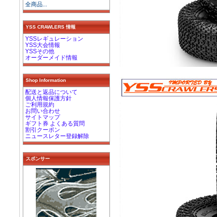
全商品...
YSS CRAWLERS 情報
YSSレギュレーション
YSS大会情報
YSSその他
オーダーメイド情報
Shop Information
配送と返品について
個人情報保護方針
ご利用規約
お問い合わせ
サイトマップ
ギフト券 よくある質問
割引クーポン
ニュースレター登録解除
スポンサー