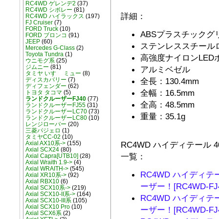
RC4WD ゲレンデ2
(37)
RC4WD シボレー
(81)
詳細：
RC4WD ハイラックス
(197)
FJ Cruiser
(7)
FORD Truck
(10)
ABSプラスチックグ
FORD ブロンコ
(91)
JEEP
(60)
ステンレススチール
Mercedes G-Class
(2)
Toyota Tundra
(1)
高強度ナイロンLED
ウニモグ系
(25)
ジムニー
(81)
アルミベゼル
タミヤ いすゞ ミュー
(8)
全長：130.4mm
ディスカバリー
(7)
ディフェンダー
(62)
全幅：16.5mm
トヨタ タコマ
(5)
ランドクルーザーFJ40
(77)
全高：48.5mm
ランドクルーザーFJ55
(31)
ランドクルーザーLC70
(73)
重量：35.1g
ランドクルーザーLC80
(10)
レンジローバー
(20)
三菱パジェロ
(1)
タミヤCC-02
(10)
RC4WD ハイディテール 4
Axial AX10系->
(155)
Axial SCX24
(80)
一覧：
Axial Capra[UTB10]
(28)
Axial Wraith 1.9->
(4)
Axial WRAITH->
(545)
RC4WD ハイディテール
Axial XR10系->
(92)
Axial RBX10
(6)
ーザー！[RC4WD-FJ4
Axial SCX10系->
(219)
Axial SCX10-II系->
(164)
RC4WD ハイディテール
Axial SCX10-III系
(105)
Axial SCX10 Pro
(10)
ーザー！[RC4WD-FJ4
Axial SCX6系
(2)