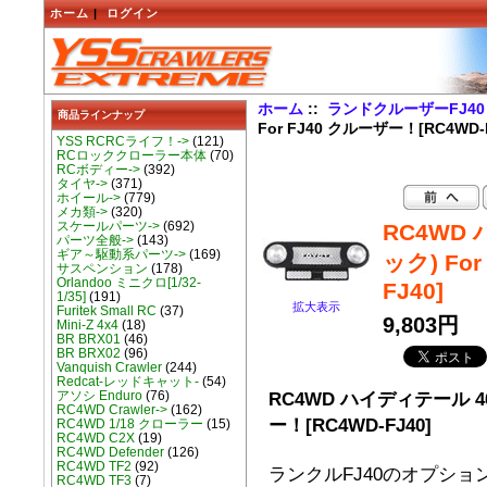
ホーム
|
ログイン
ホーム
::
ランドクルーザーFJ40
商品ラインナップ
For FJ40 クルーザー！[RC4WD-F
YSS RCRCライフ！->
(121)
RCロッククローラー本体
(70)
RCボディー->
(392)
タイヤ->
(371)
ホイール->
(779)
メカ類->
(320)
スケールパーツ->
(692)
RC4WD
パーツ全般->
(143)
ギア～駆動系パーツ->
(169)
ック) Fo
サスペンション
(178)
Orlandoo ミニクロ[1/32-
FJ40]
1/35]
(191)
拡大表示
Furitek Small RC
(37)
9,803円
Mini-Z 4x4
(18)
BR BRX01
(46)
BR BRX02
(96)
Vanquish Crawler
(244)
Redcat-レッドキャット-
(54)
RC4WD ハイディテール 40
アソシ Enduro
(76)
RC4WD Crawler->
(162)
ー！[RC4WD-FJ40]
RC4WD 1/18 クローラー
(15)
RC4WD C2X
(19)
RC4WD Defender
(126)
RC4WD TF2
(92)
ランクルFJ40のオプショ
RC4WD TF3
(7)