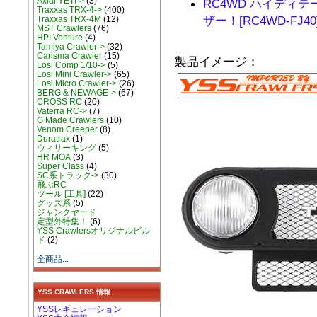
Axial YETI->
(3)
RC4WD ハイディテール
Traxxas TRX-4->
(400)
ザー！[RC4WD-FJ40
Traxxas TRX-4M
(12)
MST Crawlers
(76)
HPI Venture
(4)
Tamiya Crawler->
(32)
Carisma Crawler
(15)
製品イメージ：
Losi Comp 1/10->
(5)
Losi Mini Crawler->
(65)
Losi Micro Crawler->
(26)
BERG & NEWAGE->
(67)
CROSS RC
(20)
Vaterra RC->
(7)
G Made Crawlers
(10)
Venom Creeper
(8)
Duratrax
(1)
ウィリーキング
(5)
HR MOA
(3)
Super Class
(4)
SC系トラック->
(30)
飛ぶRC
ツール [工具]
(22)
グッズ系
(5)
ジャンクヤード
定型外特集！
(6)
YSS Crawlersオリジナルビル
ド
(2)
全商品...
YSS CRAWLERS 情報
YSSレギュレーション