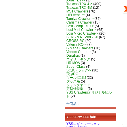
Axial YETI->
(3)
Traxxas TRX-4->
(400)
Traxxas TRX-4M
(12)
MST Crawlers
(76)
HPI Venture
(4)
Tamiya Crawler->
(32)
Carisma Crawler
(15)
Losi Comp 1/10->
(5)
Losi Mini Crawler->
(65)
Losi Micro Crawler->
(26)
BERG & NEWAGE->
(67)
CROSS RC
(20)
Vaterra RC->
(7)
G Made Crawlers
(10)
Venom Creeper
(8)
Duratrax
(1)
ウィリーキング
(5)
HR MOA
(3)
Super Class
(4)
SC系トラック->
(30)
飛ぶRC
ツール [工具]
(22)
グッズ系
(5)
ジャンクヤード
定型外特集！
(6)
YSS Crawlersオリジナルビル
ド
(2)
全商品...
YSS CRAWLERS 情報
YSSレギュレーション