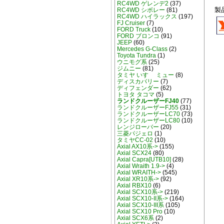
RC4WD ゲレンデ2
(37)
製
RC4WD シボレー
(81)
RC4WD ハイラックス
(197)
FJ Cruiser
(7)
FORD Truck
(10)
FORD ブロンコ
(91)
JEEP
(60)
Mercedes G-Class
(2)
Toyota Tundra
(1)
ウニモグ系
(25)
ジムニー
(81)
タミヤ いすゞ ミュー
(8)
ディスカバリー
(7)
ディフェンダー
(62)
トヨタ タコマ
(5)
ランドクルーザーFJ40
(77)
ランドクルーザーFJ55
(31)
ランドクルーザーLC70
(73)
ランドクルーザーLC80
(10)
レンジローバー
(20)
三菱パジェロ
(1)
タミヤCC-02
(10)
Axial AX10系->
(155)
Axial SCX24
(80)
Axial Capra[UTB10]
(28)
Axial Wraith 1.9->
(4)
Axial WRAITH->
(545)
Axial XR10系->
(92)
Axial RBX10
(6)
Axial SCX10系->
(219)
Axial SCX10-II系->
(164)
Axial SCX10-III系
(105)
Axial SCX10 Pro
(10)
Axial SCX6系
(2)