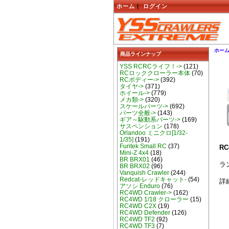
ホーム
|
ログイン
ホー
商品ラインナップ
YSS RCRCライフ！->
(121)
RCロッククローラー本体
(70)
RCボディー->
(392)
タイヤ->
(371)
ホイール->
(779)
メカ類->
(320)
スケールパーツ->
(692)
パーツ全般->
(143)
ギア～駆動系パーツ->
(169)
サスペンション
(178)
Orlandoo ミニクロ[1/32-
1/35]
(191)
Furitek Small RC
(37)
RC
Mini-Z 4x4
(18)
BR BRX01
(46)
ラ
BR BRX02
(96)
Vanquish Crawler
(244)
Redcat-レッドキャット-
(54)
詳
アソシ Enduro
(76)
RC4WD Crawler->
(162)
RC4WD 1/18 クローラー
(15)
RC4WD C2X
(19)
RC4WD Defender
(126)
RC4WD TF2
(92)
RC4WD TF3
(7)