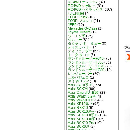
RC4WD ゲレンデ2
(37)
RC4WD シボレー
(81)
RC4WD ハイラックス
(197)
FJ Cruiser
(7)
FORD Truck
(10)
FORD ブロンコ
(91)
JEEP
(60)
Mercedes G-Class
(2)
Toyota Tundra
(1)
ウニモグ系
(25)
ジムニー
(81)
タミヤ いすゞ ミュー
(8)
製
ディスカバリー
(7)
ディフェンダー
(62)
トヨタ タコマ
(5)
ランドクルーザーFJ40
(77)
ランドクルーザーFJ55
(31)
ランドクルーザーLC70
(73)
ランドクルーザーLC80
(10)
レンジローバー
(20)
三菱パジェロ
(1)
タミヤCC-02
(10)
Axial AX10系->
(155)
Axial SCX24
(80)
Axial Capra[UTB10]
(28)
Axial Wraith 1.9->
(4)
Axial WRAITH->
(545)
Axial XR10系->
(92)
Axial RBX10
(6)
Axial SCX10系->
(219)
Axial SCX10-II系->
(164)
Axial SCX10-III系
(105)
Axial SCX10 Pro
(10)
Axial SCX6系
(2)