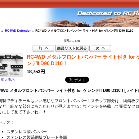
ム
::
RC4WD Defender
:: RC4WD メタルフロントバンパー ライト付き for ゲレンデII D90 D110！
商品99/126
RC4WD メタルフロントバンパー ライト付き for 
ンデII D90 D110！
18,753円
拡大表示
C4WD メタルフロントバンパー ライト付き for ゲレンデII D90 D110！[ライト
属製でディテールもいい感じなフロントバンパー！ステップ部分は、縞鋼板
など、細かな部分にもこだわりが見えますね！ウィンチを搭載して完璧なフ
りにして見て下さいね～！
ペック：
ステンレス製バンパー
ステンレス製縞鋼板プレート各部