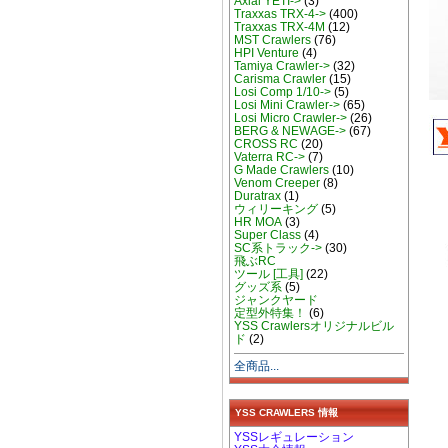
Axial YETI->
(3)
Traxxas TRX-4->
(400)
Traxxas TRX-4M
(12)
MST Crawlers
(76)
HPI Venture
(4)
Tamiya Crawler->
(32)
Carisma Crawler
(15)
Losi Comp 1/10->
(5)
Losi Mini Crawler->
(65)
Losi Micro Crawler->
(26)
BERG & NEWAGE->
(67)
CROSS RC
(20)
Vaterra RC->
(7)
G Made Crawlers
(10)
Venom Creeper
(8)
Duratrax
(1)
ウィリーキング
(5)
HR MOA
(3)
Super Class
(4)
SC系トラック->
(30)
飛ぶRC
ツール [工具]
(22)
グッズ系
(5)
ジャンクヤード
定型外特集！
(6)
YSS Crawlersオリジナルビル
ド
(2)
全商品...
YSS CRAWLERS 情報
YSSレギュレーション