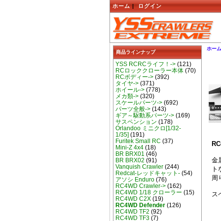
ホーム
|
ログイン
ホー
商品ラインナップ
YSS RCRCライフ！->
(121)
RCロッククローラー本体
(70)
RCボディー->
(392)
タイヤ->
(371)
ホイール->
(778)
メカ類->
(320)
スケールパーツ->
(692)
パーツ全般->
(143)
ギア～駆動系パーツ->
(169)
サスペンション
(178)
Orlandoo ミニクロ[1/32-
1/35]
(191)
Furitek Small RC
(37)
R
Mini-Z 4x4
(18)
BR BRX01
(46)
金
BR BRX02
(91)
Vanquish Crawler
(244)
ト
Redcat-レッドキャット-
(54)
周
アソシ Enduro
(76)
RC4WD Crawler->
(162)
RC4WD 1/18 クローラー
(15)
ス
RC4WD C2X
(19)
RC4WD Defender
(126)
RC4WD TF2
(92)
RC4WD TF3
(7)