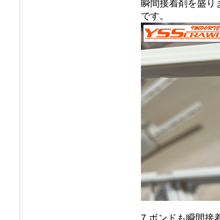
瞬間接着剤を盛り
です。
7.ボンドも瞬間