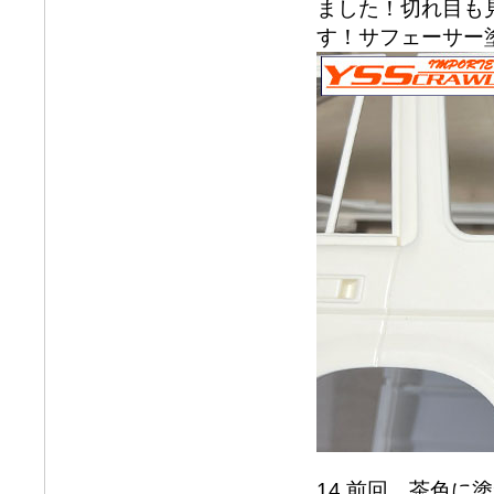
ました！切れ目も
す！サフェーサー
14.前回、茶色に