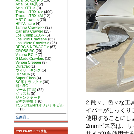
Axial SCX10 Pro
(10)
Axial SCX6系
(2)
Axial YETI->
(3)
Traxxas TRX-4->
(400)
Traxxas TRX-4M
(12)
MST Crawlers
(76)
HPI Venture
(4)
Tamiya Crawler->
(32)
Carisma Crawler
(15)
Losi Comp 1/10->
(5)
Losi Mini Crawler->
(65)
Losi Micro Crawler->
(26)
BERG & NEWAGE->
(67)
CROSS RC
(20)
Vaterra RC->
(7)
G Made Crawlers
(10)
Venom Creeper
(8)
Duratrax
(1)
ウィリーキング
(5)
HR MOA
(3)
Super Class
(4)
SC系トラック->
(30)
飛ぶRC
ツール [工具]
(22)
グッズ系
(5)
ジャンクヤード
定型外特集！
(6)
2.散々、色々な
YSS Crawlersオリジナルビル
ド
(2)
イバーがしっくり
使用することにし
全商品...
2mmビス系は、
YSS CRAWLERS 情報
サイズ0を使用す