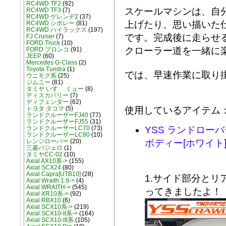
RC4WD TF2
(92)
スケールマシンは、自
RC4WD TF3
(7)
RC4WD ゲレンデ2
(37)
上げたり、思い描いた
RC4WD シボレー
(81)
RC4WD ハイラックス
(197)
です。完成後に走らせ
FJ Cruiser
(7)
FORD Truck
(10)
クローラー道を一緒に
FORD ブロンコ
(91)
JEEP
(60)
Mercedes G-Class
(2)
Toyota Tundra
(1)
では、早速作業に取り
ウニモグ系
(25)
ジムニー
(81)
タミヤ いすゞ ミュー
(8)
ディスカバリー
(7)
ディフェンダー
(62)
使用しているアイテム
トヨタ タコマ
(5)
ランドクルーザーFJ40
(77)
ランドクルーザーFJ55
(31)
ランドクルーザーLC70
(73)
YSS ランドロー
ランドクルーザーLC80
(10)
レンジローバー
(20)
ボディー[ホワイト
三菱パジェロ
(1)
タミヤCC-02
(10)
Axial AX10系->
(155)
Axial SCX24
(80)
Axial Capra[UTB10]
(28)
1.サイド部分と
Axial Wraith 1.9->
(4)
Axial WRAITH->
(545)
ってきましたよ！
Axial XR10系->
(92)
Axial RBX10
(6)
Axial SCX10系->
(219)
Axial SCX10-II系->
(164)
Axial SCX10-III系
(105)