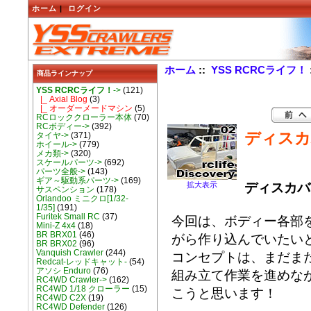
ホーム
|
ログイン
ホーム
::
YSS RCRCライフ！
商品ラインナップ
YSS RCRCライフ！
->
(121)
|_ Axial Blog
(3)
|_ オーダーメードマシン
(5)
RCロッククローラー本体
(70)
RCボディー->
(392)
ディスカバ
タイヤ->
(371)
ホイール->
(779)
メカ類->
(320)
スケールパーツ->
(692)
パーツ全般->
(143)
ギア～駆動系パーツ->
(169)
ディスカバリ
拡大表示
サスペンション
(178)
Orlandoo ミニクロ[1/32-
1/35]
(191)
Furitek Small RC
(37)
今回は、ボディー各部
Mini-Z 4x4
(18)
BR BRX01
(46)
がら作り込んでいたい
BR BRX02
(96)
Vanquish Crawler
(244)
コンセプトは、まだま
Redcat-レッドキャット-
(54)
アソシ Enduro
(76)
組み立て作業を進めな
RC4WD Crawler->
(162)
RC4WD 1/18 クローラー
(15)
こうと思います！
RC4WD C2X
(19)
RC4WD Defender
(126)