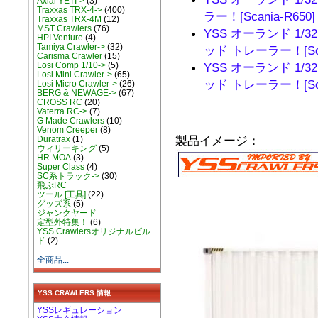
Axial YETI->
(3)
Traxxas TRX-4->
(400)
ラー！[Scania-R650]
Traxxas TRX-4M
(12)
MST Crawlers
(76)
YSS オーランド 1/3
HPI Venture
(4)
Tamiya Crawler->
(32)
ッド トレーラー！[Scan
Carisma Crawler
(15)
Losi Comp 1/10->
(5)
YSS オーランド 1/3
Losi Mini Crawler->
(65)
ッド トレーラー！[Scan
Losi Micro Crawler->
(26)
BERG & NEWAGE->
(67)
CROSS RC
(20)
Vaterra RC->
(7)
G Made Crawlers
(10)
Venom Creeper
(8)
製品イメージ：
Duratrax
(1)
ウィリーキング
(5)
HR MOA
(3)
Super Class
(4)
SC系トラック->
(30)
飛ぶRC
ツール [工具]
(22)
グッズ系
(5)
ジャンクヤード
定型外特集！
(6)
YSS Crawlersオリジナルビル
ド
(2)
全商品...
YSS CRAWLERS 情報
YSSレギュレーション