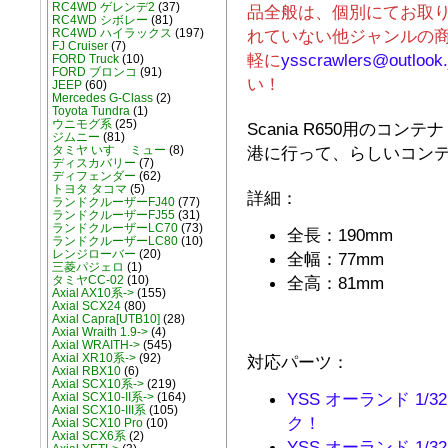
RC4WD ゲレンデ2
(37)
品全般は、個別にてお取り寄せ
RC4WD シボレー
(81)
れていない他ジャンルの
RC4WD ハイラックス
(197)
FJ Cruiser
(7)
軽に
ysscrawlers@outlook.
FORD Truck
(10)
FORD ブロンコ
(91)
い！
JEEP
(60)
Mercedes G-Class
(2)
Toyota Tundra
(1)
ウニモグ系
(25)
Scania R650用のコ
ジムニー
(81)
港に行って、らしいコン
タミヤ いすゞ ミュー
(8)
ディスカバリー
(7)
ディフェンダー
(62)
トヨタ タコマ
(5)
詳細：
ランドクルーザーFJ40
(77)
ランドクルーザーFJ55
(31)
ランドクルーザーLC70
(73)
全長：190mm
ランドクルーザーLC80
(10)
レンジローバー
(20)
全幅：77mm
三菱パジェロ
(1)
全高：81mm
タミヤCC-02
(10)
Axial AX10系->
(155)
Axial SCX24
(80)
Axial Capra[UTB10]
(28)
Axial Wraith 1.9->
(4)
Axial WRAITH->
(545)
Axial XR10系->
(92)
対応パーツ：
Axial RBX10
(6)
Axial SCX10系->
(219)
YSS オーランド 1/32
Axial SCX10-II系->
(164)
Axial SCX10-III系
(105)
ク！
Axial SCX10 Pro
(10)
Axial SCX6系
(2)
YSS オーランド 1/