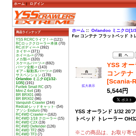
ホーム
|
ログイン
ホーム
::
Orlandoo ミニクロ[1/32
商品ラインナップ
For コンテナ フラットベッド トレー
YSS RCRCライフ！->
(121)
RCロッククローラー本体
(70)
RCボディー->
(392)
タイヤ->
(371)
ホイール->
(779)
メカ類->
(320)
スケールパーツ->
(692)
YSS オーラ
パーツ全般->
(143)
ギア～駆動系パーツ->
(169)
コンテナ
サスペンション
(178)
Orlandoo ミニクロ[1/32-
[Scania-
1/35]
(191)
拡大表示
Furitek Small RC
(37)
5,544円
Mini-Z 4x4
(18)
BR BRX01
(46)
BR BRX02
(96)
Vanquish Crawler
(244)
Redcat-レッドキャット-
(54)
YSS オーランド 1/32 2
アソシ Enduro
(76)
RC4WD Crawler->
(162)
トベッド トレーラー OH32T0
RC4WD 1/18 クローラー
(15)
RC4WD C2X
(19)
RC4WD Defender
(126)
RC4WD TF2
(92)
※この商品は、お取り寄せ商
RC4WD TF3
(7)